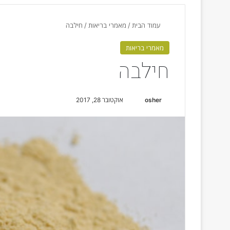
עמוד הבית
/
מאמרי בריאות
/
חילבה
מאמרי בריאות
חילבה
osher
S
אוקטובר 28, 2017
e
n
d
a
n
e
m
a
i
l