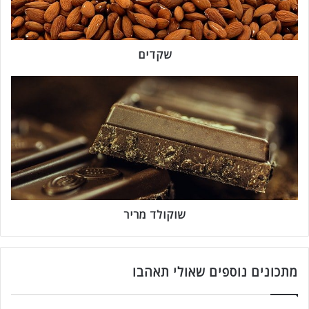
שקדים
ש
ו
ק
ו
ל
ד
מ
ר
י
ר
שוקולד מריר
מתכונים נוספים שאולי תאהבו