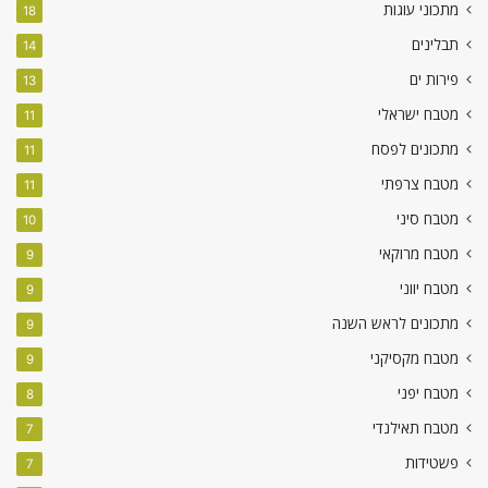
מתכוני עוגות
18
תבלינים
14
פירות ים
13
מטבח ישראלי
11
מתכונים לפסח
11
מטבח צרפתי
11
מטבח סיני
10
מטבח מרוקאי
9
מטבח יווני
9
מתכונים לראש השנה
9
מטבח מקסיקני
9
מטבח יפני
8
מטבח תאילנדי
7
פשטידות
7