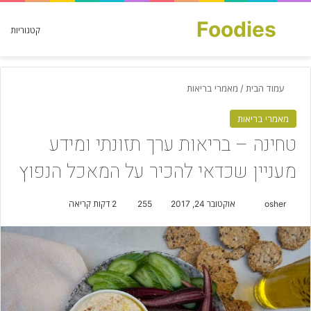
Foodies
חפש עבור
קטגוריות
עמוד הבית
/
מאמרי בריאות
מאמרי בריאות
טחינה – בריאות ערך תזונתי ומידע
מעניין שכדאי להכיר על המאכל הנפוץ
osher
S
אוקטובר 24, 2017
255
2 דקות קריאה
e
n
d
a
n
e