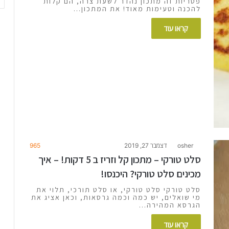
פטריות זה מתכון נהדר לשעת צרה, הם קלות
להכנה וטעימות מאוד! את המתכון…
קראו עוד
osher
דצמבר 27, 2019
965
סלט טורקי – מתכון קל וזריז ב 5 דקות! – איך
מכינים סלט טורקי? היכנסו!
סלט טורקי סלט טורקי, או סלט תורכי, תלוי את
מי שואלים, יש כמה וכמה גרסאות, וכאן אציג את
הגרסא המהירה…
קראו עוד