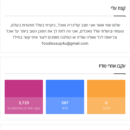
קצת עלי
שלום שמי אושר ואני חובב קולינריה ואוכל, ביקרתי בשלל מסעדות בעולם,
טעמתי ובישלתי שלל מאכלים, ואני פה לתת לך את התוכן הטוב ביותר על אוכל
ובריאות! לכל שאלה שת"פ או המלצה מוזמנים ליצור איתי קשר במייל!
foodiessup4u@gmail.com
עקבו אחרי פודיז
3,725
597
0
1256
875
עקבו אחרינו באינסטגרם