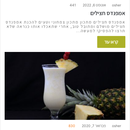
osher
אוגוסט 6, 2022
441
אמפנדס חצילים
אמפנדס חצילים מתכון מתכון צמחוני וטעים להכנת אמפנדס
חצילים מושלם ומתובל טוב, אחרי שתאכלו אותו כנראה שלא
תרצו להפסיק! למעשה…
קראו עוד
osher
פברואר 7, 2020
830