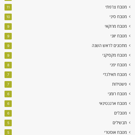
מטבח צרפתי
11
מטבח סיני
10
מטבח מרוקאי
9
מטבח יווני
9
מתכונים לראש השנה
9
מטבח מקסיקני
9
מטבח יפני
8
מטבח תאילנדי
7
פשטידות
7
מטבח רומני
6
מטבח ארגנטינאי
6
מטבלים
6
תבשילים
5
מטבח אוסטרי
5