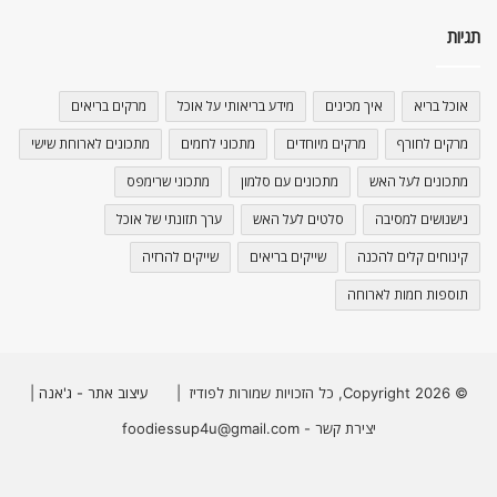
תגיות
אוכל בריא
איך מכינים
מידע בריאותי על אוכל
מרקים בריאים
מרקים לחורף
מרקים מיוחדים
מתכוני לחמים
מתכונים לארוחת שישי
מתכונים לעל האש
מתכונים עם סלמון
מתכוני שרימפס
נישנושים למסיבה
סלטים לעל האש
ערך תזונתי של אוכל
קינוחים קלים להכנה
שייקים בריאים
שייקים להרזיה
תוספות חמות לארוחה
© Copyright 2026, כל הזכויות שמורות לפודיז |
עיצוב אתר - ג'אנה
|
יצירת קשר - foodiessup4u@gmail.com
Instagram
YouTube
Facebook
X