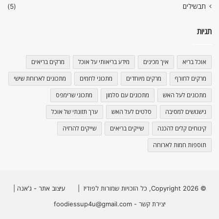
תבשילים
(5)
תגיות
אוכל בריא
איך מכינים
מידע בריאותי על אוכל
מרקים בריאים
מרקים לחורף
מרקים מיוחדים
מתכוני לחמים
מתכונים לארוחת שישי
מתכונים לעל האש
מתכונים עם סלמון
מתכוני שרימפס
נישנושים למסיבה
סלטים לעל האש
ערך תזונתי של אוכל
קינוחים קלים להכנה
שייקים בריאים
שייקים להרזיה
תוספות חמות לארוחה
© Copyright 2026, כל הזכויות שמורות לפודיז |
עיצוב אתר - ג'אנה
|
יצירת קשר - foodiessup4u@gmail.com