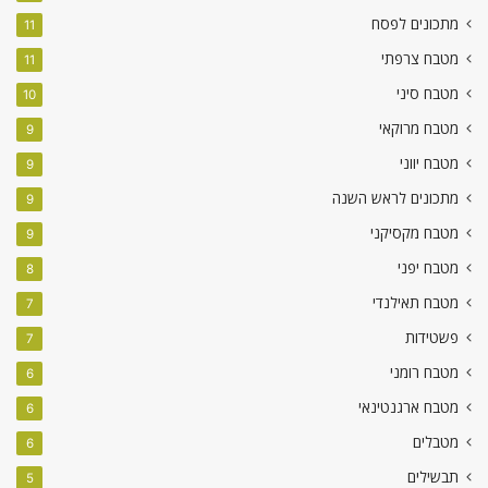
מתכונים לפסח
11
מטבח צרפתי
11
מטבח סיני
10
מטבח מרוקאי
9
מטבח יווני
9
מתכונים לראש השנה
9
מטבח מקסיקני
9
מטבח יפני
8
מטבח תאילנדי
7
פשטידות
7
מטבח רומני
6
מטבח ארגנטינאי
6
מטבלים
6
תבשילים
5