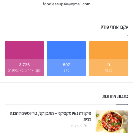
foodiessup4u@gmail.com
עקבו אחרי פודיז
3,725
597
0
1256
875
עקבו אחרינו באינסטגרם
כתבות אחרונות
פיקו דה גאיו מקסיקני – מתכון קל, טרי וטעים להכנה
בבית
יולי 9, 2025