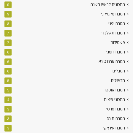
מתכונים לראש השנה
9
מטבח מקסיקני
9
מטבח יפני
8
מטבח תאילנדי
7
פשטידות
7
מטבח רומני
6
מטבח ארגנטינאי
6
מטבלים
6
תבשילים
5
מטבח אוסטרי
5
מתכוני פיצות
4
מטבח פרסי
3
מטבח תימני
3
מטבח עיראקי
3