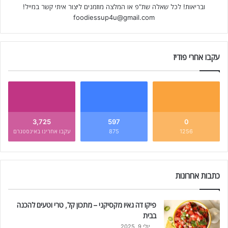
ובריאות! לכל שאלה שת"פ או המלצה מוזמנים ליצור איתי קשר במייל!
foodiessup4u@gmail.com
עקבו אחרי פודיז
3,725
597
0
1256
875
עקבו אחרינו באינסטגרם
כתבות אחרונות
פיקו דה גאיו מקסיקני – מתכון קל, טרי וטעים להכנה
בבית
יולי 9, 2025