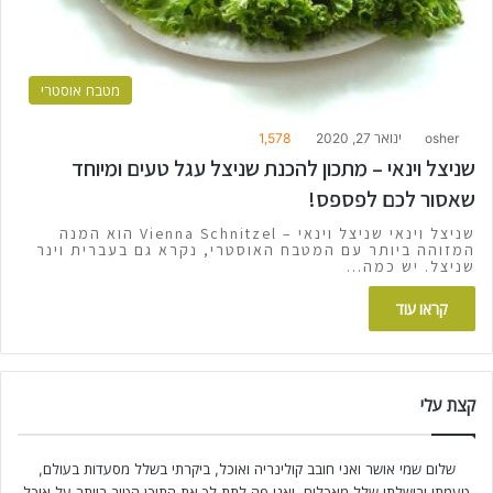
מטבח אוסטרי
osher
ינואר 27, 2020
1,578
שניצל וינאי – מתכון להכנת שניצל עגל טעים ומיוחד
שאסור לכם לפספס!
שניצל וינאי שניצל וינאי – Vienna Schnitzel הוא המנה
המזוהה ביותר עם המטבח האוסטרי, נקרא גם בעברית וינר
שניצל. יש כמה…
קראו עוד
קצת עלי
שלום שמי אושר ואני חובב קולינריה ואוכל, ביקרתי בשלל מסעדות בעולם,
טעמתי ובישלתי שלל מאכלים, ואני פה לתת לך את התוכן הטוב ביותר על אוכל