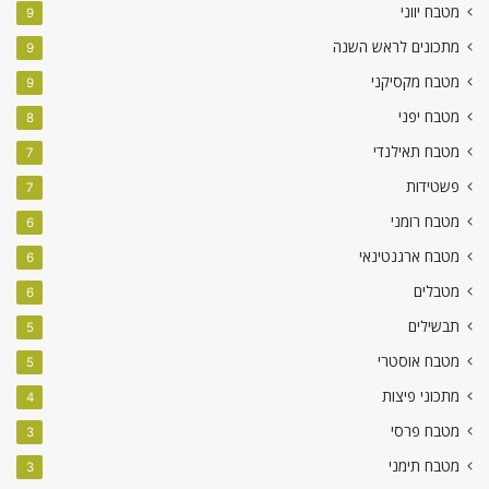
מטבח יווני
9
מתכונים לראש השנה
9
מטבח מקסיקני
9
מטבח יפני
8
מטבח תאילנדי
7
פשטידות
7
מטבח רומני
6
מטבח ארגנטינאי
6
מטבלים
6
תבשילים
5
מטבח אוסטרי
5
מתכוני פיצות
4
מטבח פרסי
3
מטבח תימני
3