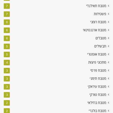
מטבח תאילנדי
7
פשטידות
7
מטבח רומני
6
מטבח ארגנטינאי
6
מטבלים
6
תבשילים
5
מטבח אוסטרי
5
מתכוני פיצות
4
מטבח פרסי
3
מטבח תימני
3
מטבח עיראקי
3
מטבח טורקי
3
מטבח ברזילאי
2
מטבח בולגרי
2