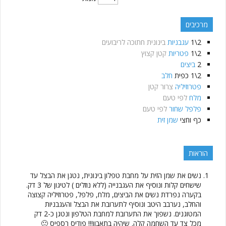
מרכיבים
2\1
עגבניות
בינונית חתוכה לריבועים
2\1
פטריות
קטן קצוץ
2
ביצים
2\1
כפית
חלב
פטרוזיליה
צרור קטן
מלח
לפי טעם
פלפל שחור
לפי טעם
כף וחצי
שמן זית
הוראות
נשים את שמן הזית על מחבת טפלון בינונית, נטגן את הבצל עד
שישחים קלות ונוסיף את העגבנייה (ללא נוזלים ) לטיגון של 3 דק.
בקערה נפרדת נשים את הביצים, מלח, פלפל, פטרוזיליה קצוצה
והחלב, נערבב היטב ונוסיף לתערובת את הבצל והעגבניות
המטוגנים. נשפוך את התערובת למחבת הטלפון ונטגן כ-2 דק
מכל צד עד השחמה קלה. שיהיה בתאבון!!! פודיס רספיס 🙂