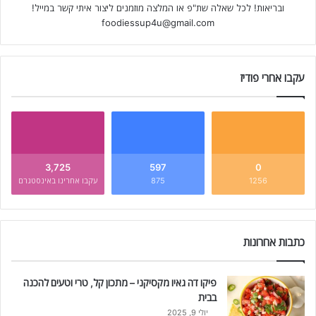
ובריאות! לכל שאלה שת"פ או המלצה מוזמנים ליצור איתי קשר במייל!
foodiessup4u@gmail.com
עקבו אחרי פודיז
3,725
597
0
1256
875
עקבו אחרינו באינסטגרם
כתבות אחרונות
פיקו דה גאיו מקסיקני – מתכון קל, טרי וטעים להכנה
בבית
יולי 9, 2025