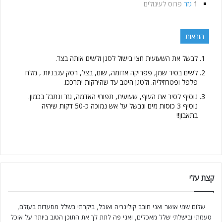
1
גזר
פרוס לעיגולים
הוראות
לבשל את השעועית חצי בישול לסנן ולשים אותה בצד.
לשים בסיר שמן, פפריקה אדומה, שום, בצל, רסק עגבניות , מלח
פלפל ופטרוזיליה. ולטגן היטב עד שהירקות יתרככו.
נוסיף לסיר את העוף, שעועית, תפוחי האדמה, גזר ונתבל בכמון.
נוסיף 3 כוסות מים ונבשל על אש נמוכה כ-50 דקות שיהיה
בתאבון!!
קצת עלי
שלום שמי אושר ואני חובב קולינריה ואוכל, ביקרתי בשלל מסעדות בעולם,
טעמתי ובישלתי שלל מאכלים, ואני פה לתת לך את התוכן הטוב ביותר על אוכל