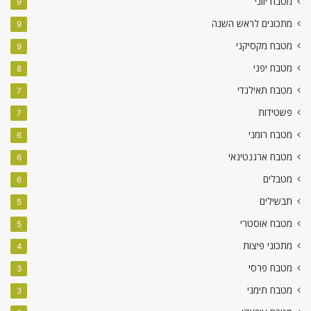
מטבח יווני
9
מתכונים לראש השנה
9
מטבח מקסיקני
9
מטבח יפני
8
מטבח תאילנדי
7
פשטידות
7
מטבח רומני
6
מטבח ארגנטינאי
6
מטבלים
6
תבשילים
5
מטבח אוסטרי
5
מתכוני פיצות
4
מטבח פרסי
3
מטבח תימני
3