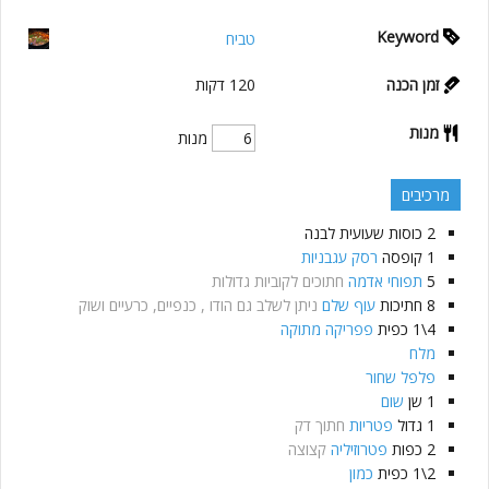
Keyword
טביח
זמן הכנה
120
דקות
מנות
מנות
מרכיבים
2
כוסות
שעועית לבנה
1
קופסה
רסק עגבניות
5
תפוחי אדמה
חתוכים לקוביות גדולות
8
חתיכות
עוף שלם
ניתן לשלב גם הודו , כנפיים, כרעיים ושוק
4\1
כפית
פפריקה מתוקה
מלח
פלפל שחור
1
שן
שום
1
גדול
פטריות
חתוך דק
2
כפות
פטרוזיליה
קצוצה
2\1
כפית
כמון