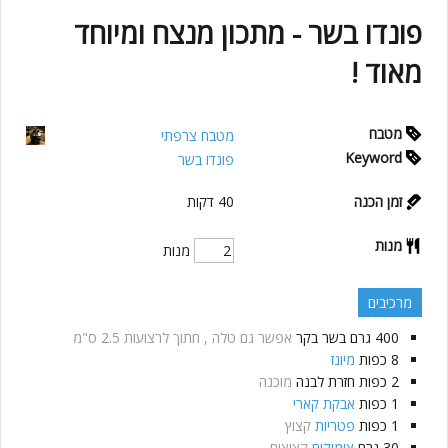
פונדו בשר - מתכון מנצח ומיוחד
מאוד !
מטבח
מטבח צרפתי
Keyword
פונדו בשר
זמן הכנה
40
דקות
מנות
מנות
מרכיבים
400
גרם
בשר בקר
אפשר גם טלה , חתוך לרצועות 2.5 ס"מ
8
כפות
מיונז
2
כפות
חזרת לבנה
מוכנה
1
כפות
אבקת קארי
1
כפות
פטריות
קצוץ
30
גרם
צימוקים
קצוצים