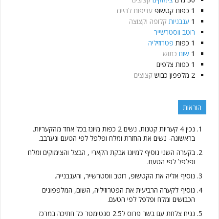
1
כפות
קטשופ
עדיפות להיינז
1
עגבניות
קלופה וקצוצה
רוטב ווסטרשייר
1
כפות
פטרוזיליה
1
שום
כתוש
1
כפות
צלפים
2
מלפפון כבוש
קצוצים
הוראות
נכין 4 קעריות קטנות. נשים 2 כפות מיונז בכל אחד מהקעריות.
בראשונה- נשים את החזרת ומלח ופלפל לפי הטעם ונערבב.
בקערה השני נוסיף למיונז אבקת הקארי , הבצל והצימוקים ומלח
ופלפל לפי הטעם.
נוסיף אליה את הקטשופ, רוטב ווסטרשייר, והעגבנייה.
נוסיף לקערה הרביעית את הפטרוזיליה, השום, המלפפונים
הכבושים ומלח ופלפל לפי הטעם.
נניח צלחת עם בשר פרוס ל2.5 סנטימטר כל חתיכה במרכז