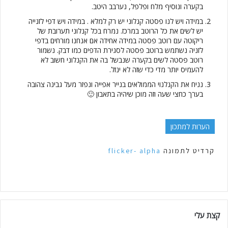
בקערה ונוסיף מלח ופלפל, נערבב היטב.
במידה ויש לנו פסטה קנלוני יש רק למלא . במידה ויש דפי לזנייה
יש לשים את כל הרוטב במרכז. נמרח בכל קנלוני תערובת של
ריקוטה עם רוטב פסטה במידה אחידה אם אנחנו מורחים בדפי
לזניה נשתמש ברוטב פסטה לסגירת הדפים כמו דבק. נשמור
רוטב פסטה לשים בקערה שנבשל בה את הקנלוני חשוב לא
להעמיס יותר מדי כדי שזה לא ינזל.
נניח את הקנלנוי הממולאים בנייר אפייה ונפזר מעל גבינה צהובה
בערך כחצי שעה וזה מוכן שיהיה בתאבון 🙂
הערות למתכון
קרדיט לתמונה
flicker- alpha
קצת עלי