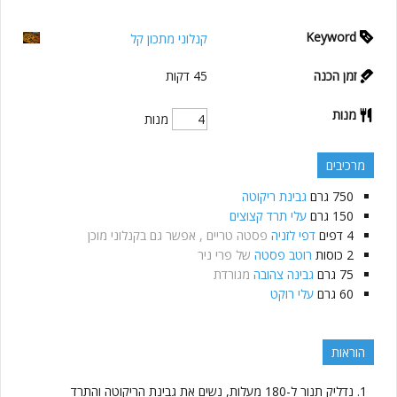
Keyword
קנלוני מתכון קל
זמן הכנה
45
דקות
מנות
מנות
מרכיבים
750
גרם
גבינת ריקוטה
150
גרם
עלי תרד קצוצים
4
דפים
דפי לזניה
פסטה טריים , אפשר גם בקנלוני מוכן
2
כוסות
רוטב פסטה
של פרי ניר
75
גרם
גבינה צהובה
מגורדת
60
גרם
עלי רוקט
הוראות
נדליק תנור ל-180 מעלות, נשים את גבינת הריקוטה והתרד