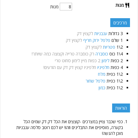
מנות
מנות
מרכיבים
3
גדולות
עגבניות
לקצוץ דק
1
שלם
פלפל ירוק חריף
לקצוץ דק
2\1
פטריות
לקצוץ דק
4\1
כוס
כוסברה
רק כוסברה טרייה וקצוצה כמה שיותר!
2
כפות
לימון
2 כפות מיץ לימון סחוט טרי
4
כפות
חלפיניו
חלפיניו קצוץ דק דק עם הזרעים!
2\1
כפית
מלח
2\1
כפית
פלפל שחור
2\1
כפית
כמון
הוראות
כפי שכבר צויין במצרכים -קוצצים את הכל דק דק שמים הכל
בקערה, מוסיפים את התבלינים וזהו! יש לכם רוטב סלסה עגבניות
מוכן להגשה!