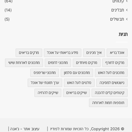
קינוחים
(64)
תבלינים
(14)
תבשילים
(5)
תגיות
אוכל בריא
איך מכינים
מידע בריאותי על אוכל
מרקים בריאים
מרקים לחורף
מרקים מיוחדים
מתכוני לחמים
מתכונים לארוחת שישי
מתכונים לעל האש
מתכונים עם סלמון
מתכוני שרימפס
נישנושים למסיבה
סלטים לעל האש
ערך תזונתי של אוכל
קינוחים קלים להכנה
שייקים בריאים
שייקים להרזיה
תוספות חמות לארוחה
© Copyright 2026, כל הזכויות שמורות לפודיז |
עיצוב אתר - ג'אנה
|