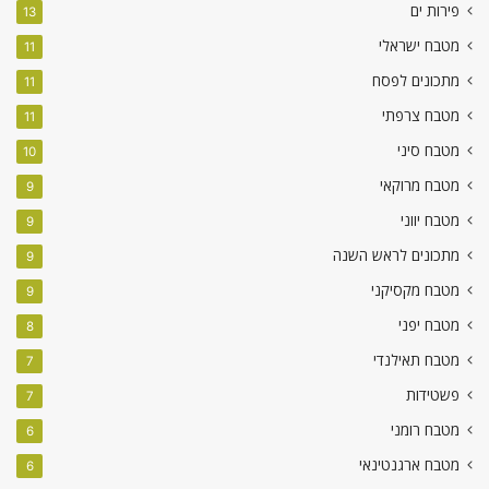
פירות ים
13
מטבח ישראלי
11
מתכונים לפסח
11
מטבח צרפתי
11
מטבח סיני
10
מטבח מרוקאי
9
מטבח יווני
9
מתכונים לראש השנה
9
מטבח מקסיקני
9
מטבח יפני
8
מטבח תאילנדי
7
פשטידות
7
מטבח רומני
6
מטבח ארגנטינאי
6