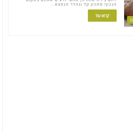
הנכון! מתכון קל ונהדר הנמצא…
קראו עוד
ם