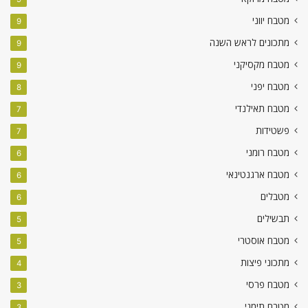
מטבח יווני
9
מתכונים לראש השנה
9
מטבח מקסיקני
9
מטבח יפני
8
מטבח תאילנדי
7
פשטידות
7
מטבח רומני
6
מטבח ארגנטינאי
6
מטבלים
6
תבשילים
5
מטבח אוסטרי
5
מתכוני פיצות
4
מטבח פרסי
3
מטבח תימני
3