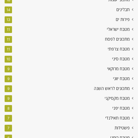
תבלינים
14
פירות ים
13
מטבח ישראלי
11
מתכונים לפסח
11
מטבח צרפתי
11
מטבח סיני
10
מטבח מרוקאי
9
מטבח יווני
9
מתכונים לראש השנה
9
מטבח מקסיקני
9
מטבח יפני
8
מטבח תאילנדי
7
פשטידות
7
מטבח רומני
6