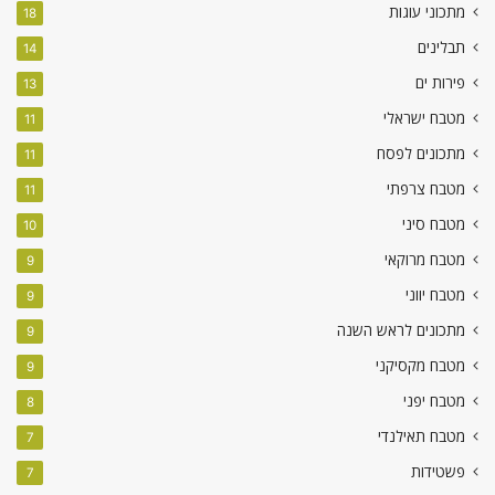
מתכוני עוגות
18
תבלינים
14
פירות ים
13
מטבח ישראלי
11
מתכונים לפסח
11
מטבח צרפתי
11
מטבח סיני
10
מטבח מרוקאי
9
מטבח יווני
9
מתכונים לראש השנה
9
מטבח מקסיקני
9
מטבח יפני
8
מטבח תאילנדי
7
פשטידות
7