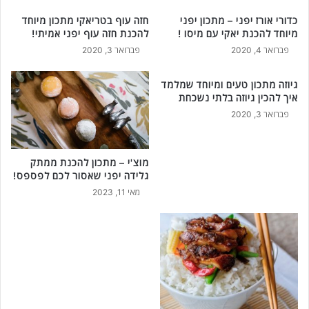
פ
י
כדורי אורז יפני – מתכון יפני
חזה עוף בטריאקי מתכון מיוחד
ץ
מיוחד להכנת יאקי עם מיסו !
להכנת חזה עוף יפני אמיתי!
ל
פברואר 4, 2020
פברואר 3, 2020
כ
ם
גיוזה מתכון טעים ומיוחד שמלמד
א
איך להכין גיוזה בלתי נשכחת
ת
פברואר 3, 2020
ה
צ
'
א
מוצ'י – מתכון להכנת ממתק
ק
גלידה יפני שאסור לכם לפספס!
ר
מאי 11, 2023
ו
ת
!