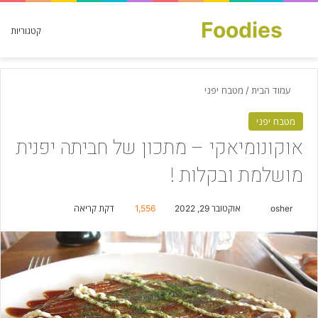
Foodies
חפש עבור
קטגוריות
עמוד הבית
/
מטבח יפני
מטבח יפני
אוקונומיאקי – מתכון של חביתה יפנית
מושלמת ובקלות !
osher
S
אוקטובר 29, 2022
1,556
דקת קריאה
e
n
d
a
n
e