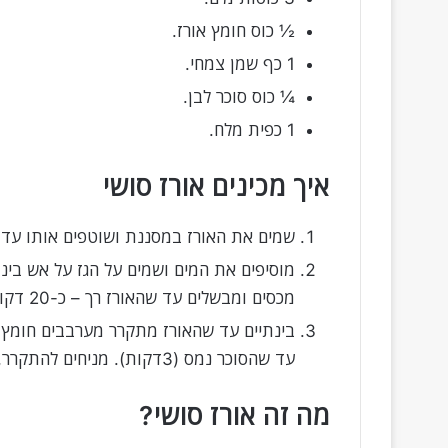
½ כוס חומץ אורז.
1 כף שמן צמחי.
¼ כוס סוכר לבן.
1 כפית מלח.
איך מכינים אורז סושי
שמים את האורז במסננת ושוטפים אותו עד 
מוסיפים את המים ושמים על הגז על אש בינו
מכסים ומבשלים עד שהאורז רך – כ-20 דקות. מסירים מהכיריים ומניחים בצד עד שהאורז מתקרר
בינתיים עד שהאורז מתקרר מערבבים חומץ או
עד שהסוכר נמס (3דקות). מניחים להתקרר, ואז מערבבים לתוך האורז המבושל היטב
מה זה אורז סושי?