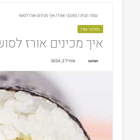
עמוד הבית
/
מתכוני אורז
/
איך מכינים אורז לסושי
מתכוני אורז
איך מכינים אורז לסוש
osher
S
אפריל 2, 2024
e
n
d
a
n
e
m
a
i
l