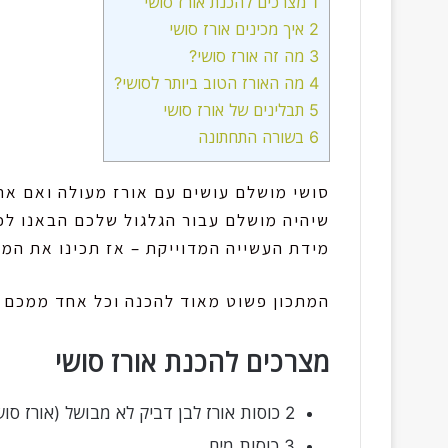
1
מצרכים להכנת אורז סושי
2
איך מכינים אורז סושי
3
מה זה אורז סושי?
4
מה האורז הטוב ביותר לסושי?
5
תבלינים של אורז סושי
6
בשורה התחתונה
סושי מושלם עושים עם אורז מעולה ואם את
שיהיה מושלם עבור הגלגול שלכם הבאנו לכ
מידת העשייה המדוייקת – אז תכינו את המצ
המתכון פשוט מאוד להכנה וכל אחד ממכם יו
מצרכים להכנת אורז סושי
2 כוסות אורז לבן דביק לא מבושל (אורז סושי נקרא גם אורז עגול).
3 כוסות מים.