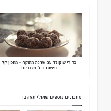
כ
ד
ו
ר
י
ש
ו
ק
ו
ל
כדורי שוקולד עם שמנת מתוקה - מתכון קל
ד
ופשוט ב-3 מצרכים!
ע
ם
ש
מ
מתכונים נוספים שאולי תאהבו
נ
ת
מ