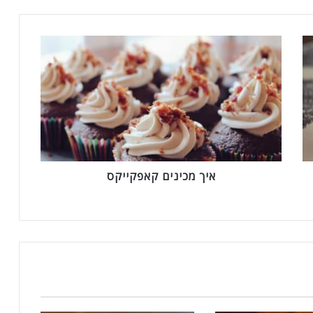
א
י
ך
מ
כ
י
נ
י
ם
ק
איך מכינים קאפקייקס
א
פ
ק
י
י
ק
ס