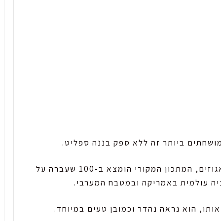
ושחתים ביותר זה ללא ספק בננה ספליט.
שילוב של בננה עם גלידות, שוקולד ומעט אגוזים, המתכון המקורי הומצא ב-100 שעברה על
יה עולמית באמריקה ובמטבח המערבי.
ותו, הוא נראה נהדר וכמובן טעים במיוחד.