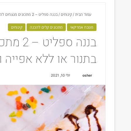
עמוד הבית
/
קינוחים
/
בננה ספליט – 2 מתכונים מנצחים להכנה בתנור או ללא אפייה ובקלות!
מטבח אמריקאי
מתכונים קלים להכנה
קינוחים
בננה ספל
בתנור או ללא אפייה ו
osher
S
יולי 10, 2021
e
n
d
a
n
e
m