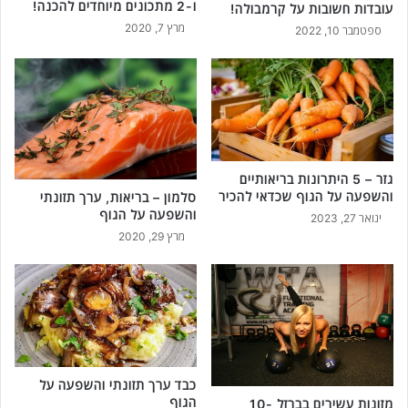
ו-2 מתכונים מיוחדים להכנה!
עובדות חשובות על קרמבולה!
י
ו
מרץ 7, 2020
מ
ספטמבר 10, 2022
ת
י
מ
ם
י
ו
ו
מ
ח
י
ד
ו
ו
ח
ת
גזר – 5 היתרונות בריאותיים
ד
ש
והשפעה על הגוף שכדאי להכיר
סלמון – בריאות, ערך תזונתי
י
ל
והשפעה על הגוף
ינואר 27, 2023
ם
ה
מרץ 29, 2020
ע
ל
ה
ג
ו
ף
!
כבד ערך תזונתי והשפעה על
הגוף
מזונות עשירים בברזל -10