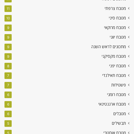
מטבח צרפתי
11
מטבח סיני
10
מטבח מרוקאי
9
מטבח יווני
9
מתכונים לראש השנה
9
מטבח מקסיקני
9
מטבח יפני
8
מטבח תאילנדי
7
פשטידות
7
מטבח רומני
6
מטבח ארגנטינאי
6
מטבלים
6
תבשילים
5
מטבח אוסטרי
5