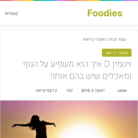
Foodies
חפש עבור
קטגוריות
עמוד הבית
/
מאמרי בריאות
מאמרי בריאות
ויטמין D איך הוא משפיע על הגוף
ומאכלים שיש בהם אותו!
osher
S
דצמבר 5, 2018
142
2 דקות קריאה
e
n
d
a
n
e