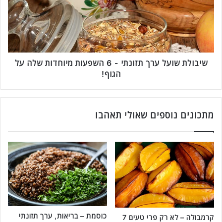
מ
ל
א
ת
כ
ש
ל
ו
י
ע
ם
ל
שיבולת שועל ערך תזונתי - 6 השפעות מיוחדות שלה על
ה
ע
הגוף!
ו
ר
ד
ך
י
ת
ם
ז
מתכונים נוספים שאולי תאהבו
מ
ו
ס
נ
ו
ת
ר
י
ת
-
י
6
י
ה
ם
ש
ט
פ
כוסמת – בריאות, ערך תזונתי
קרמבולה – לא רק פרי טעים 7
ע
ע