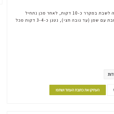
נביא את כל התערובת לבסיס אחיד וניתן לה לשבת במקרר כ-10 דקות, לאחר מכן נתחיל
לקחת חתיכות קטנות מהקערה ונזלף על מחבת עם שמן (עד גובה חצי), נטגן כ-3-4 דקות מכל
ות
העתיקו את כתובת העמוד ושתפו