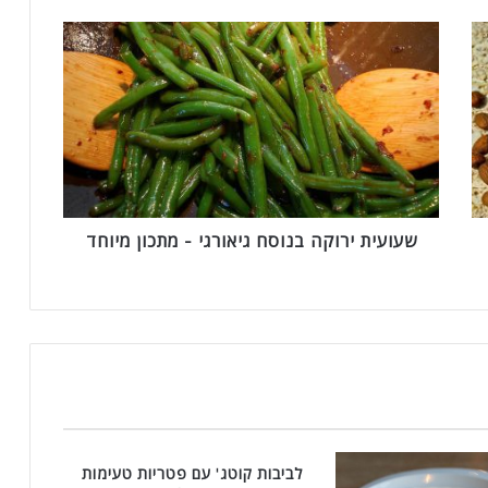
ש
ע
ו
ע
י
ת
י
ר
ו
ק
שעועית ירוקה בנוסח גיאורגי - מתכון מיוחד
ה
ב
נ
ו
ס
ח
ג
י
א
ו
לביבות קוטג' עם פטריות טעימות