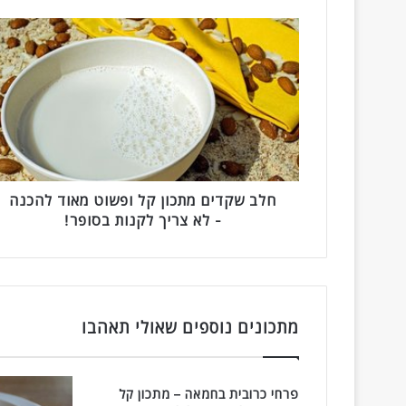
ח
ל
ב
ש
ק
ד
י
ם
מ
ת
חלב שקדים מתכון קל ופשוט מאוד להכנה
כ
- לא צריך לקנות בסופר!
ו
ן
ק
ל
ו
מתכונים נוספים שאולי תאהבו
פ
ש
ו
ט
פרחי כרובית בחמאה – מתכון קל