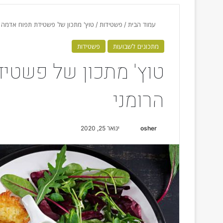
עמוד הבית
/
פשטידות
/
טוץ' מתכון של פשטידת תפוח אדמה 
מתכונים לשבועות
פשטידות
טוץ' מתכון של פשטי
הרומני
osher
S
ינואר 25, 2020
e
n
d
a
n
e
m