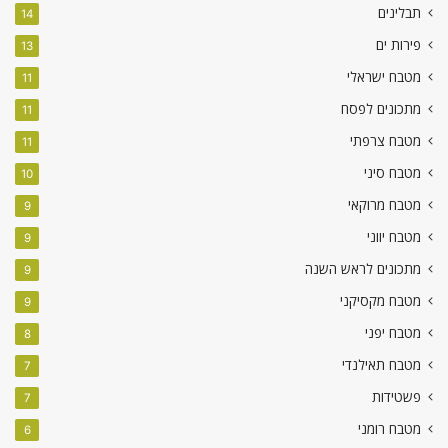
תבלינים
14
פירות ים
13
מטבח ישראלי
11
מתכונים לפסח
11
מטבח צרפתי
11
מטבח סיני
10
מטבח מרוקאי
9
מטבח יווני
9
מתכונים לראש השנה
9
מטבח מקסיקני
9
מטבח יפני
8
מטבח תאילנדי
7
פשטידות
7
מטבח רומני
6