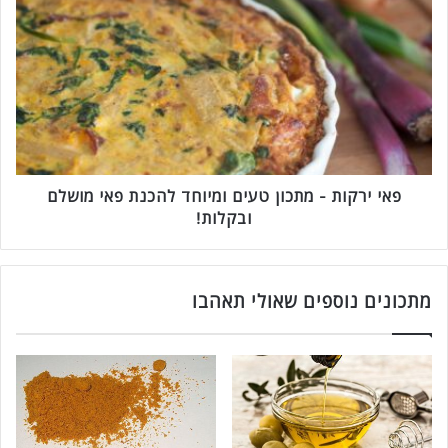
פ
א
י
י
ר
ק
ו
ת
-
מ
פאי ירקות - מתכון טעים ומיוחד להכנת פאי מושלם
ת
ובקלות!
כ
ו
ן
ט
מתכונים נוספים שאולי תאהבו
ע
י
ם
ו
מ
י
ו