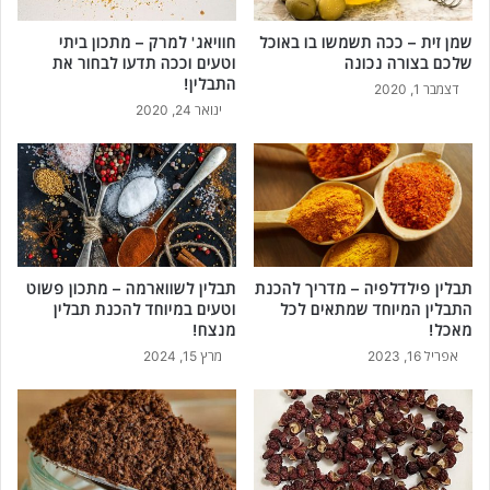
ח
שמן זית – ככה תשמשו בו באוכל
חוויאג' למרק – מתכון ביתי
ד
שלכם בצורה נכונה
וטעים וככה תדעו לבחור את
ל
התבלין!
ה
דצמבר 1, 2020
ינואר 24, 2020
כ
נ
ת
פ
א
י
מ
ו
תבלין פילדלפיה – מדריך להכנת
תבלין לשווארמה – מתכון פשוט
ש
התבלין המיוחד שמתאים לכל
וטעים במיוחד להכנת תבלין
ל
מאכל!
מנצח!
ם
אפריל 16, 2023
מרץ 15, 2024
ו
ב
ק
ל
ו
ת