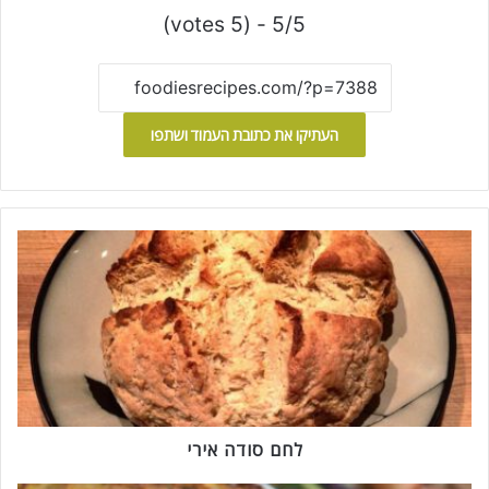
5/5 - (5 votes)
העתיקו את כתובת העמוד ושתפו
ל
ח
ם
ס
ו
ד
ה
א
י
ר
לחם סודה אירי
י