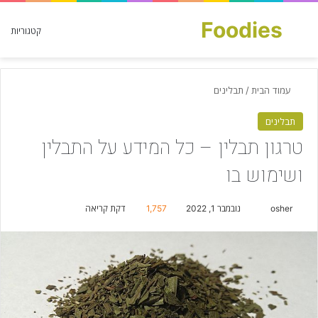
Foodies
חפש עבור
קטגוריות
עמוד הבית
/
תבלינים
תבלינים
טרגון תבלין – כל המידע על התבלין
ושימוש בו
osher
S
נובמבר 1, 2022
1,757
דקת קריאה
e
n
d
a
n
e