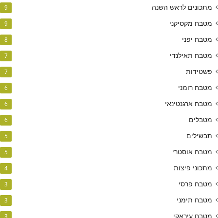
מתכונים לראש השנה
9
מטבח מקסיקני
9
מטבח יפני
8
מטבח תאילנדי
7
פשטידות
7
מטבח רומני
6
מטבח ארגנטינאי
6
מטבלים
6
תבשילים
5
מטבח אוסטרי
5
מתכוני פיצות
4
מטבח פרסי
3
מטבח תימני
3
מטבח עיראקי
3