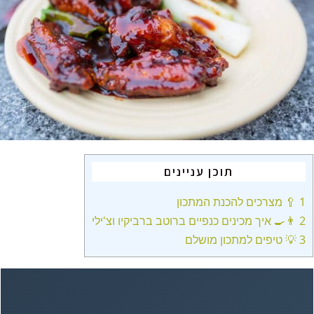
תוכן עניינים
1
🥄 מצרכים להכנת המתכון
2
👨‍🍳 איך מכינים כנפיים ברוטב ברביקיו וצ'ילי
3
💡 טיפים למתכון מושלם