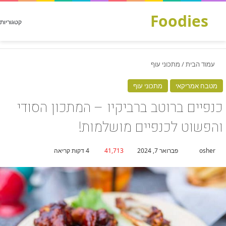
Foodies
חפש עבור
קטגוריות
עמוד הבית
/
מתכוני עוף
מטבח אמריקאי
מתכוני עוף
כנפיים ברוטב ברביקיו – המתכון הסודי
והפשוט לכנפיים מושלמות!
Send
osher
פברואר 7, 2024
41,713
4 דקות קריאה
an
email