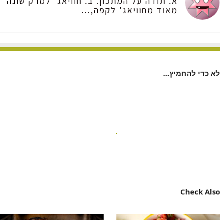
א. תודה על המתכון. ב. חוויאג' למרק שונה
מאוד מחוויאג' לקפה,...
לא כדי להחמיץ…
Check Also