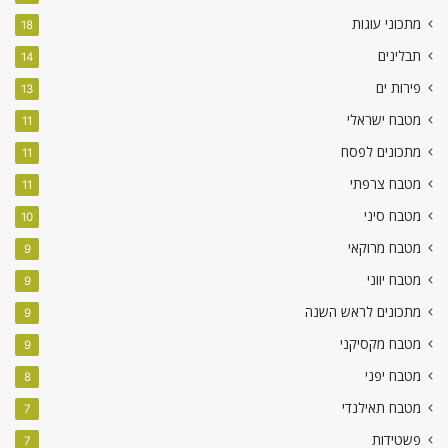
מתכוני עוגות
18
תבלינים
14
פירות ים
13
מטבח ישראלי
11
מתכונים לפסח
11
מטבח צרפתי
11
מטבח סיני
10
מטבח מרוקאי
9
מטבח יווני
9
מתכונים לראש השנה
9
מטבח מקסיקני
9
מטבח יפני
8
מטבח תאילנדי
7
פשטידות
7