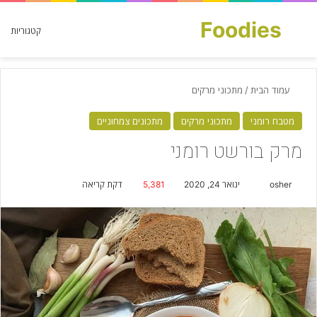
Foodies
חפש עבור
קטגוריות
עמוד הבית
/
מתכוני מרקים
מטבח רומני
מתכוני מרקים
מתכונים צמחוניים
מרק בורשט רומני
osher
S
ינואר 24, 2020
5,381
דקת קריאה
e
n
d
a
n
e
m