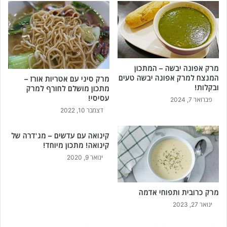
ת
ו
ה
ט
ת
ב
ב
י
ל
ר
י
ו
מרק אפונה יבשה – המתכון
ן
ק
המנצח למרק אפונה יבשה טעים
מרק סיני עם אטריות אורז –
!
ל
ובקלות!
מתכון מושלם לחורף למרק
פ
עסיסי!
פברואר 7, 2024
ס
דצמבר 10, 2022
ט
ה
קינואה עם עדשים – מג'דרה של
!
קינואה! מתכון מיוחד!
ינואר 9, 2020
מרק כרובית ותפוחי אדמה
ינואר 27, 2023