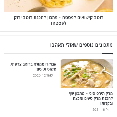
ש
ת
ו
י
א
ו
י
רוטב קישואים לפסטה - מתכון להכנת רוטב ירוק
ט
ם
לפסטה!
ע
ל
י
פ
ם
ס
ו
ט
מתכונים נוספים שאולי תאהבו
כ
ה
כ
-
ה
מ
אבוקדו ממולא ברוטב צרפתי,
ת
ת
פשוט וטעים!
ד
כ
ינואר 12, 2020
ע
ו
ו
ן
ל
ל
ב
מרק תירס סיני – מתכון שף
ה
להכנת מרק טעים ומנצח
ח
כ
ובקלות!
ו
נ
ר
יולי 16, 2021
ת
א
ר