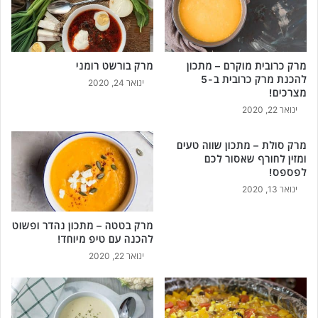
ל
ך
ם
מ
א
כ
ו
י
מרק כרובית מוקרם – מתכון
מרק בורשט רומני
ה
נ
להכנת מרק כרובית ב-5
ינואר 24, 2020
ב
י
מצרכים!
י
ם
ינואר 22, 2020
ם
?
ה
מרק סולת – מתכון שווה טעים
י
ומזין לחורף שאסור לכם
כ
לפספס!
נ
ינואר 13, 2020
ס
ו
!
מרק בטטה – מתכון נהדר ופשוט
להכנה עם טיפ מיוחד!
ינואר 22, 2020