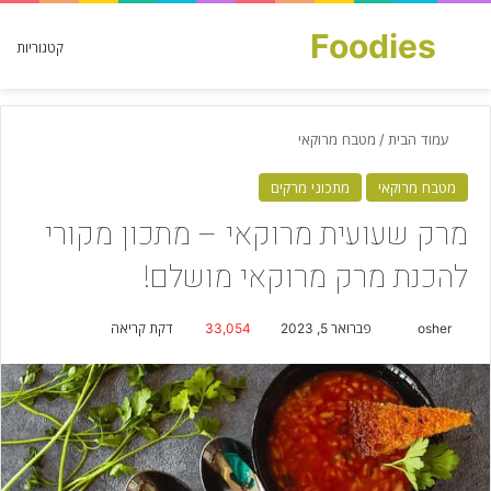
Foodies
חפש עבור
קטגוריות
עמוד הבית
/
מטבח מרוקאי
מטבח מרוקאי
מתכוני מרקים
מרק שעועית מרוקאי – מתכון מקורי
להכנת מרק מרוקאי מושלם!
osher
S
פברואר 5, 2023
33,054
דקת קריאה
e
n
d
a
n
e