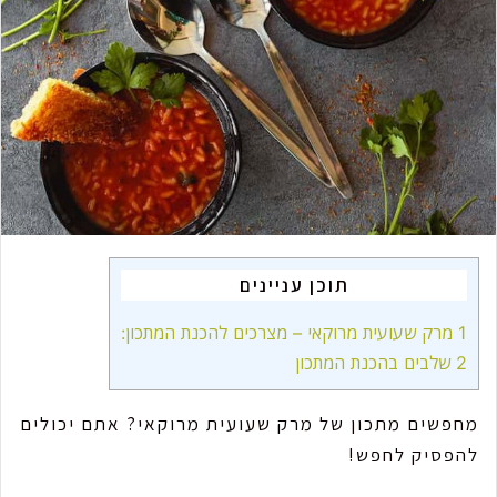
m
a
i
l
תוכן עניינים
1
מרק שעועית מרוקאי – מצרכים להכנת המתכון:
2
שלבים בהכנת המתכון
מחפשים מתכון של מרק שעועית מרוקאי? אתם יכולים
להפסיק לחפש!