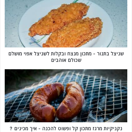
נ
י
צ
ל
ב
ת
נ
ו
ר
שניצל בתנור - מתכון מנצח ובקלות לשניצל אפוי מושלם
-
שכולם אוהבים
מ
ת
נ
כ
ק
ו
נ
ן
י
מ
ק
נ
י
צ
ו
ח
ת
ו
מ
ב
ר
נקניקיות מרגז מתכון קל ופשוט להכנה - איך מכינים ?