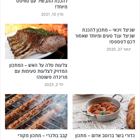
להכנת התבשיל עם טוויסט
מיוחד!
מרץ 10, 2021
שניצל וינאי – מתכון להכנת
שניצל עגל טעים ומיוחד שאסור
לכם לפספס!
ינואר 27, 2020
צלעות טלה על האש – המתכון
המדויק לצלעות טעימות עם
מרינדה פשוטה!
יולי 2, 2023
כדורי בשר ברוטב אדום – מתכון
קבב בולגרי – מתכון מקורי