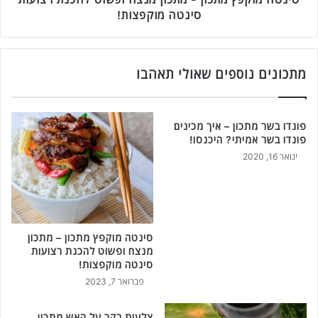
ק
מ
סינטה מוקפצות!
ו
ת
ר
כ
י
ו
ל
ן
מתכונים נוספים שאולי תאהבו
ה
-
כ
מ
נ
ת
פונדו בשר מתכון – איך מכינים
ת
כ
פונדו בשר אמיתי? היכנסו!
מ
ו
ינואר 16, 2020
ר
ן
ק
מ
מ
נ
ר
צ
ו
ח
ק
ו
סינטה מוקפץ מתכון – מתכון
א
מנצח ופשוט להכנת רצועות
פ
סינטה מוקפצות!
י
ש
מ
ו
פברואר 7, 2023
ו
ט
ש
ל
צלעות בקר על האש מתכון