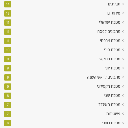
תבלינים
14
פירות ים
13
מטבח ישראלי
11
מתכונים לפסח
11
מטבח צרפתי
11
מטבח סיני
10
מטבח מרוקאי
9
מטבח יווני
9
מתכונים לראש השנה
9
מטבח מקסיקני
9
מטבח יפני
8
מטבח תאילנדי
7
פשטידות
7
מטבח רומני
6