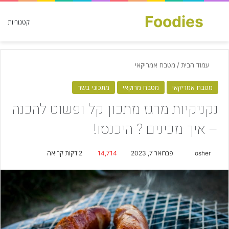
Foodies
חפש עבור
קטגוריות
עמוד הבית
/
מטבח אמריקאי
מטבח אמריקאי
מטבח מרוקאי
מתכוני בשר
נקניקיות מרגז מתכון קל ופשוט להכנה
– איך מכינים ? היכנסו!
osher
S
פברואר 7, 2023
14,714
2 דקות קריאה
e
n
d
a
n
e