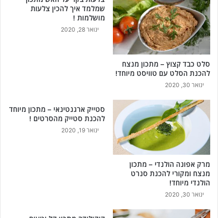
ל
ה
שמלמד איך להכין צלעות
ם
כ
מושלמות !
!
נ
ינואר 28, 2020
ת
ר
צ
סלט כבד קצוץ – מתכון מנצח
ו
להכנת הסלט עם טוויסט מיוחד!
ע
ינואר 30, 2020
ו
ת
ס
סטייק ארגנטינאי – מתכון מיוחד
י
להכנת סטייק מהסרטים !
נ
ינואר 19, 2020
ט
ה
מ
מרק אפונה הולנדי – מתכון
ו
מנצח ומקורי להכנת סנרט
ק
הולנדי מיוחד!
פ
ינואר 30, 2020
צ
ו