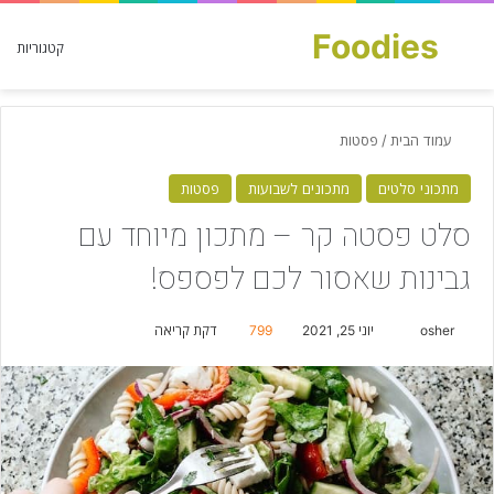
Foodies
חפש עבור
קטגוריות
עמוד הבית
/
פסטות
מתכוני סלטים
מתכונים לשבועות
פסטות
סלט פסטה קר – מתכון מיוחד עם
גבינות שאסור לכם לפספס!
osher
S
יוני 25, 2021
799
דקת קריאה
e
n
d
a
n
e