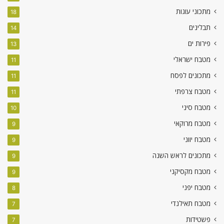
מתכוני עוגות
18
תבלינים
14
פירות ים
13
מטבח ישראלי
11
מתכונים לפסח
11
מטבח צרפתי
11
מטבח סיני
10
מטבח מרוקאי
9
מטבח יווני
9
מתכונים לראש השנה
9
מטבח מקסיקני
9
מטבח יפני
8
מטבח תאילנדי
7
פשטידות
7