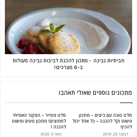
ת
ח
כ
ב
ו
י
ן
ת
מ
י
ת
ו
ו
ת
ק
ג
ו
ב
ט
י
חביתיות גבינה - מתכון להכנת לביבות גבינה מעולות
ע
נ
ב-6 מצרכים!
י
ה
ם
-
ל
מ
ה
ת
מתכונים נוספים שאולי תאהבו
כ
כ
נ
ו
ת
ן
סלט טונה עם ביצים – מתכון
סלט מסייר – המקור האמיתי
ר
ל
פשוט וקל להכנה – כל אחד יכול
לחמוצים! מתכון טעים ופשוט
י
ה
להכין!
להכנה !
י
כ
דצמבר 25, 2019
ינואר 5, 2020
ס
נ