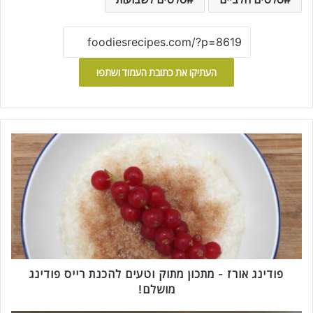
העתיקו את כתובת העמוד ושתפו
פ
ו
ד
י
נ
ג
א
ו
ר
ז
פודינג אורז - מתכון מתוק וטעים להכנת רייס פודינג
-
מושלם!
מ