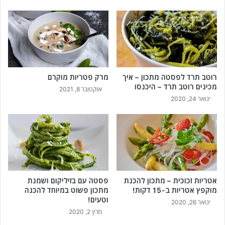
פ
ת
ו
ל
ד
ב
י
י
נ
ב
ג
ו
מ
ת
רוטב תרד לפסטה מתכון – איך
מרק פטריות מוקרם
ו
ג
מכינים רוטב תרד – היכנסו
אוקטובר 8, 2021
ש
ב
ינואר 24, 2020
ל
י
ם
נ
!
ה
מ
ע
ו
ל
ו
אטריות זכוכית – מתכון להכנת
פסטה עם בזיליקום ושמנת
מוקפץ אטריות ב-15 דקות!
מתכון פשוט במיוחד להכנה
ת
וטעים!
ב
ינואר 26, 2020
-
מרץ 2, 2020
6