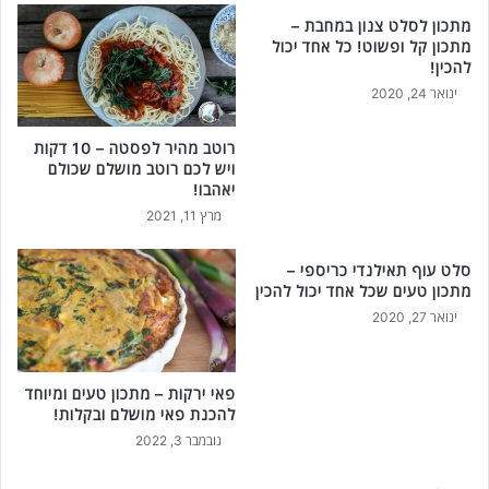
מ
מתכון לסלט צנון במחבת –
צ
מתכון קל ופשוט! כל אחד יכול
ר
להכין!
כ
ינואר 24, 2020
י
ם
רוטב מהיר לפסטה – 10 דקות
!
ויש לכם רוטב מושלם שכולם
יאהבו!
מרץ 11, 2021
סלט עוף תאילנדי כריספי –
מתכון טעים שכל אחד יכול להכין
ינואר 27, 2020
פאי ירקות – מתכון טעים ומיוחד
להכנת פאי מושלם ובקלות!
נובמבר 3, 2022