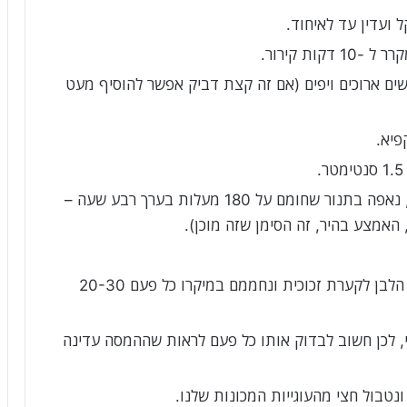
 ועדין עד לאיחוד.
ות קירור.
את הכדור לשניים, ניצור בגלגול 2 נחשים ארוכים ויפים (אם זה קצת דביק אפשר להוסיף מעט
נסדר את עיגולי העוגיות שלנו על ניייר אפיה, נאפה בתנור שחומם על 180 מעלות בערך רבע שעה –
נעבור להכנת השוקולד, נכנסי את השוקולד הלבן לקערת זכוכית ונחממם במיקרו כל פעם 20-30
, לכן חשוב לבדוק אותו כל פעם לראות שההמסה עדינה
נטבול חצי מהעוגייות המכונות שלנו.