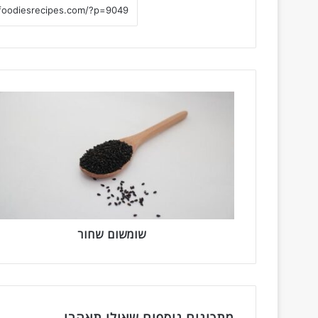
ש
ו
מ
ש
ו
ם
ש
ח
ו
ר
שומשום שחור