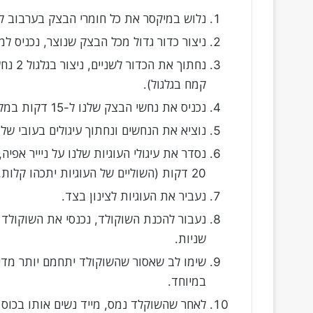
נלוש במיקסר את כל חומרי הבצק בערבוב קל
ניצור כדור גדול מכל הבצק שנוצר, נכניס למקרר ל -10 דק
נחתוך 
קמח בגלגול).
נכניס את נחשי הבצק שלנו ל-15 דקות במקפיא.
נוציא את הנחשים ונחתוך עיגולים בעובי של 1.5 סנטימטר.
20 דקות (השוליים של העוגיות יתכהו קלות, האמצע בהיר, זה הסימן שזה מוכן).
נעביר את העוגיות לצינון בצד.
שניות.
שימו לב שאסור שהשוקולד יתחמם יותר מדי
במיוחד.
לאחר שהשוקלד נמס, מייד נשים אותו בכוס ו