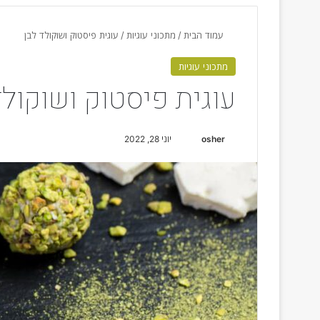
עמוד הבית
/
מתכוני עוגיות
/
עוגית פיסטוק ושוקולד לבן
מתכוני עוגיות
עוגית פיסטוק ושוקולד
osher
S
יוני 28, 2022
e
n
d
a
n
e
m
a
i
l