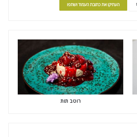
העתיקו את כתובת העמוד ושתפו
ר
ו
ט
ב
ת
ו
ת
רוטב תות