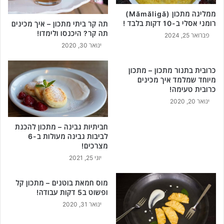
נ
ו
ת
ממליגה מתכון (Mămăligă)
ן
רומני אסלי ב-10 דקות בלבד !
מ
תה קר ביתי מתכון – איך מכינים
נ
תה קר? היכנסו ולימדו!
נ
ה
פברואר 25, 2024
ת
ד
ינואר 30, 2020
ג
ר
ו
ו
כרובית בתנור מתכון – מתכון
ר
פ
מיוחד שמלמד איך מכינים
מ
ש
כרובית טעימה!
ה
ו
ינואר 20, 2020
!
ט
ש
חביתיות גבינה – מתכון להכנת
כ
לביבות גבינה מעולות ב-6
ו
מצרכים!
ל
יוני 25, 2021
ם
י
כ
מוס חמאת בוטנים – מתכון קל
ופשוט ב5 דקות עבודה!
ו
ל
ינואר 31, 2020
י
ם