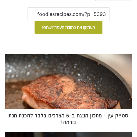
העתיקו את כתובת העמוד ושתפו
ס
ט
י
י
ק
ע
י
ן
-
מ
סטייק עין - מתכון מנצח ב-5 מצרכים בלבד להכנת מנת
ת
גורמה!
כ
ו
ל