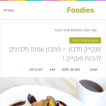
Foodies
חפש עבור
קטגוריות
עמוד הבית
/
מתכונים קלים להכנה
מתכונים קלים להכנה
פנקייק חלבון – מתכון עמוס חלבונים
להכנת פנקייק !
osher
S
ינואר 26, 2020
444
דקת קריאה
e
n
d
a
n
e