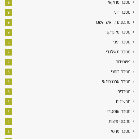
מטבח מרוקאי
9
מטבח יווני
9
מתכונים לראש השנה
9
מטבח מקסיקני
9
מטבח יפני
8
מטבח תאילנדי
7
פשטידות
7
מטבח רומני
6
מטבח ארגנטינאי
6
מטבלים
6
תבשילים
5
מטבח אוסטרי
5
מתכוני פיצות
4
מטבח פרסי
3