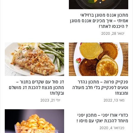
ל
ה
מתכון אננס מטוגן ברזילאי
כ
אמיתי – איך מכינים אננס מטוגן
י
? היכנסו לאתר!
ן
ינואר 28, 2020
!
פנקייק פרווה – מתכון נהדר
דג סול עם שקדים בתנור –
וטעים לפנקייק בלי חלב מעולה
מתכון מנצח להכנת דג מושלם
ומנצח!
ובקלות!
מאי 13, 2022
יולי 21, 2023
כדורי אורז יפני – מתכון יפני
מיוחד להכנת יאקי עם מיסו !
פברואר 4, 2020