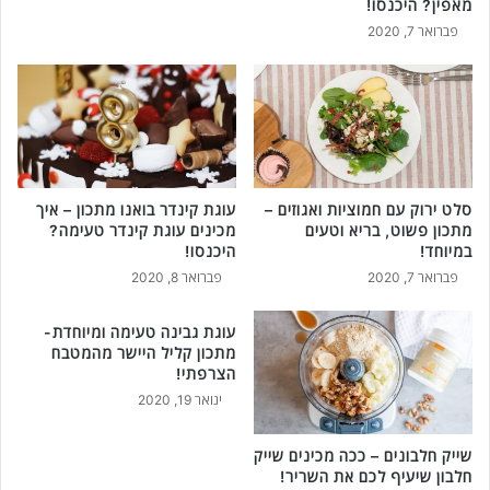
מאפין? היכנסו!
ר
פברואר 7, 2020
י
א
ו
ת
י
י
ם
ש
סלט ירוק עם חמוציות ואגוזים –
עוגת קינדר בואנו מתכון – איך
כ
מתכון פשוט, בריא וטעים
מכינים עוגת קינדר טעימה?
ד
במיוחד!
היכנסו!
א
פברואר 7, 2020
פברואר 8, 2020
י
ל
עוגת גבינה טעימה ומיוחדת-
ה
מתכון קליל היישר מהמטבח
כ
הצרפתי!
י
ינואר 19, 2020
ר
!
שייק חלבונים – ככה מכינים שייק
חלבון שיעיף לכם את השריר!