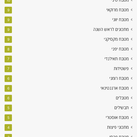
10
מטבח מרוקאי
9
מטבח יווני
9
מתכונים לראש השנה
9
מטבח מקסיקני
9
מטבח יפני
8
מטבח תאילנדי
7
פשטידות
7
מטבח רומני
6
מטבח ארגנטינאי
6
מטבלים
6
תבשילים
5
מטבח אוסטרי
5
מתכוני פיצות
4
מטבח פרסי