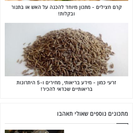
ם
-
קרם חצילים - מתכון מיוחד להכנה על האש או בתנור
מ
ובקלות!
ת
כ
ז
ו
ר
ן
ע
מ
י
י
כ
ו
מ
ח
ו
ד
ן
ל
-
ה
מ
זרעי כמון - מידע בריאותי, מחירים ו-5 היתרונות
כ
י
בריאותיים שכדאי להכיר!
נ
ד
ה
ע
ע
ב
ל
ר
מתכונים נוספים שאולי תאהבו
ה
י
א
א
ש
ו