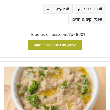
מתכוני פנקייק
פנקייק בריא
פנקייקים מיוחדים
העתיקו את כתובת העמוד ושתפו
ק
ר
ם
ח
צ
י
ל
י