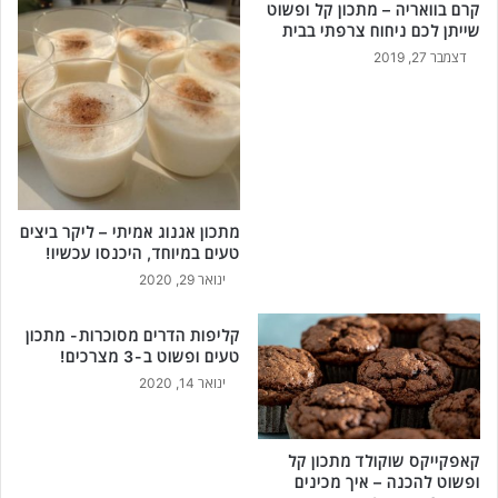
קרם בוואריה – מתכון קל ופשוט
א
ת
שייתן לכם ניחוח צרפתי בבית
ו
י
דצמבר 27, 2019
ב
,
ת
מ
נ
ח
ו
י
ר
ר
ו
י
ב
ם
ק
ו
מתכון אגנוג אמיתי – ליקר ביצים
ל
-
טעים במיוחד, היכנסו עכשיו!
ו
5
ינואר 29, 2020
ת
ה
!
י
קליפות הדרים מסוכרות- מתכון
ת
טעים ופשוט ב-3 מצרכים!
ר
ינואר 14, 2020
ו
נ
ו
קאפקייקס שוקולד מתכון קל
ת
ופשוט להכנה – איך מכינים
ב