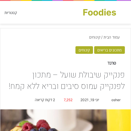
Foodies
חפש עבור
קטגוריות
עמוד הבית
/
קינוחים
מתכונים בריאים
קינוחים
טרנד
פנקייק שיבולת שועל – מתכון
לפנקייק עמוס סיבים ובריא ללא קמח!
osher
S
יוני 19, 2021
7,252
2 דקות קריאה
e
n
d
a