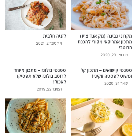
ב
ל
-
ה
5
כ
מ
נ
צ
ת
ר
מקרוני גבינה (מק אנד צ'יז)
לזניה חלבית
ס
מתכון אמריקאי מקורי להכנת
כ
י
אוקטובר 2, 2021
הרוטב!
י
נ
ם
פברואר 29, 2020
ט
ב
ה
ל
מ
ספגטי קישואים – מתכון קל
ספגטי בולונז – מתכון מיוחד
ב
י
ופשוט לפסטה זוקיני!
לרוטב בולונז שלא תפסיקו
ד
ו
לאכול!
ינואר 31, 2020
!
ב
דצמבר 22, 2019
ש
ת
-
ה
י
כ
נ