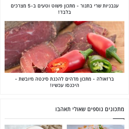
י
עגבניות שרי בתנור - מתכון פשוט וטעים ב-5 מצרכים
ב
בלבד!
ת
נ
ב
ו
ר
ר
ז
-
א
מ
ו
ת
ל
כ
ה
ו
-
ן
מ
פ
ת
ברזאולה - מתכון מדהים להכנת סינטה מיובשת -
ש
כ
היכנסו עכשיו!
ו
ו
ט
ן
ו
מ
ט
ד
מתכונים נוספים שאולי תאהבו
ע
ה
י
י
ם
ם