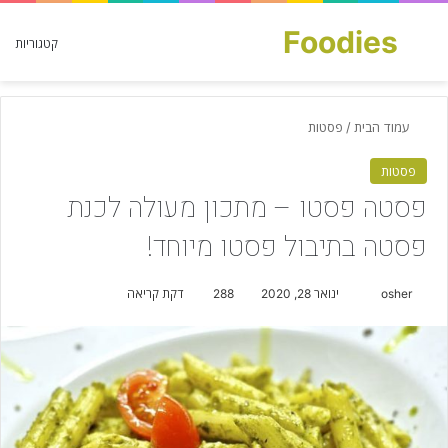
Foodies
חפש עבור
קטגוריות
עמוד הבית
/
פסטות
פסטות
פסטה פסטו – מתכון מעולה לכנת
פסטה בתיבול פסטו מיוחד!
osher
S
ינואר 28, 2020
288
דקת קריאה
e
n
d
a
n
e