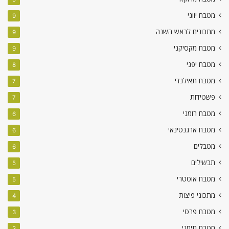
מטבח יווני
9
מתכונים לראש השנה
9
מטבח מקסיקני
9
מטבח יפני
8
מטבח תאילנדי
7
פשטידות
7
מטבח רומני
6
מטבח ארגנטינאי
6
מטבלים
6
תבשילים
5
מטבח אוסטרי
5
מתכוני פיצות
4
מטבח פרסי
3
מטבח תימני
3