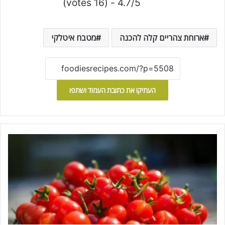
4.7/5 - (16 votes)
ארוחת צהריים קלה להכנה
מטבח איטלקי
העתיקו את כתובת העמוד ושתפו
ע
ג
ב
נ
י
ו
ת
ש
ר