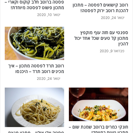
פסטה ברוטב חלב קוקוס וקארי –
ס
רוטב קישואים לפסטה – מתכון
מתכון פשוט לפסטה מיוחדת!
ו
להכנת רוטב ירוק לפסטה!
ע
ינואר 10, 2020
ינואר 24, 2020
כ
ש
ספגטי עם חזה עוף מוקפץ
י
מתכון קל טעים שכל אחד יכול
ו
להכין
!
פברואר 9, 2020
רוטב תרד לפסטה מתכון – איך
מכינים רוטב תרד – היכנסו
ינואר 24, 2020
חונקי כמרים ברוטב שמנת שום –
מתכון טעים במיוחד!
פסטה אלי אוליו – מתכון מנצח