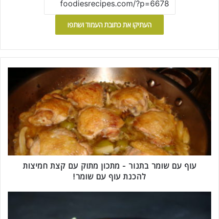
העתיקו את כתובת העמוד ושתפו
ע
ו
ף
ע
ם
ש
ו
מ
ר
ב
עוף עם שומר בתנור - מתכון מתוק עם קצת חמיצות
ת
להכנת עוף עם שומר!
נ
ו
ס
ר
ל
-
מ