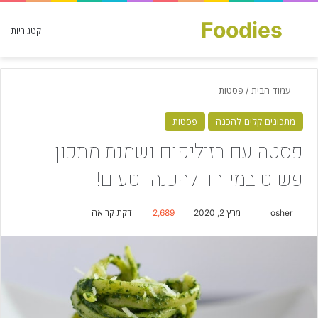
Foodies
חפש עבור
קטגוריות
עמוד הבית
/
פסטות
מתכונים קלים להכנה
פסטות
פסטה עם בזיליקום ושמנת מתכון
פשוט במיוחד להכנה וטעים!
osher
S
מרץ 2, 2020
2,689
דקת קריאה
e
n
d
a
n
e