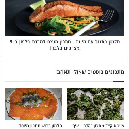
מ
ו
ת
ן
כ
ב
ו
ת
ן
נ
מ
ו
ת
ר
סלמון בתנור עם מיונז - מתכון מנצח להכנת סלמון ב-5
ו
ע
מצרכים בלבד!
ק
ם
ע
מ
ם
י
ק
ו
מתכונים נוספים שאולי תאהבו
צ
נ
ת
ז
ח
-
מ
מ
י
ת
צ
כ
ו
ו
ת
ן
ל
צ'יפס קייל מתכון נהדר – איך
סלמון כבוש מתכון מיוחד
מ