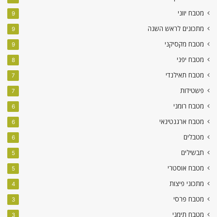
מטבח יווני
9
מתכונים לראש השנה
9
מטבח מקסיקני
9
מטבח יפני
8
מטבח תאילנדי
7
פשטידות
7
מטבח רומני
6
מטבח ארגנטינאי
6
מטבלים
6
תבשילים
5
מטבח אוסטרי
5
מתכוני פיצות
4
מטבח פרסי
3
מטבח תימני
3