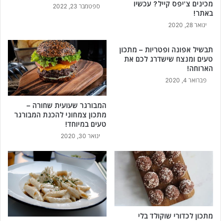
מכינים צ'יפס קייל? עכשיו
ה
נ
ספטמבר 23, 2022
באתר!
כ
צ
נ
ינואר 28, 2020
ח
ת
ל
ע
ה
תבשיל אפונה ופטריות – מתכון
ו
כ
טעים ומנצח שישדרג לכם את
ף
נ
הארוחה!
ע
ת
פברואר 4, 2020
ם
ס
ש
ל
המבורגר שעועית שחורה –
ו
מ
מתכון צמחוני להכנת המבורגר
מ
ו
טעים במיוחד!
ר
ן
ינואר 30, 2020
!
ב
-
5
מ
צ
ר
כ
י
מתכון לכדורי שוקולד בלי