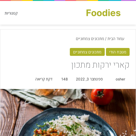
Foodies
חפש עבור
קטגוריות
עמוד הבית
/
מתכונים צמחוניים
מטבח הודי
מתכונים צמחוניים
קארי ירקות מתכון
osher
S
ספטמבר 3, 2022
148
דקת קריאה
e
n
d
a
n
e
m