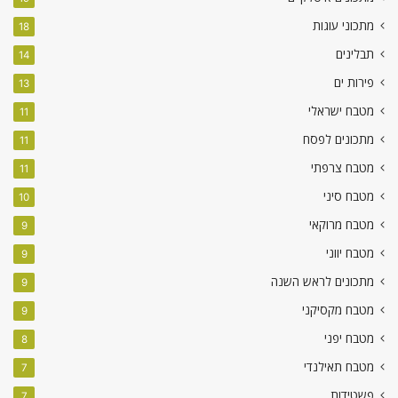
מתכוני עוגות
18
תבלינים
14
פירות ים
13
מטבח ישראלי
11
מתכונים לפסח
11
מטבח צרפתי
11
מטבח סיני
10
מטבח מרוקאי
9
מטבח יווני
9
מתכונים לראש השנה
9
מטבח מקסיקני
9
מטבח יפני
8
מטבח תאילנדי
7
פשטידות
7