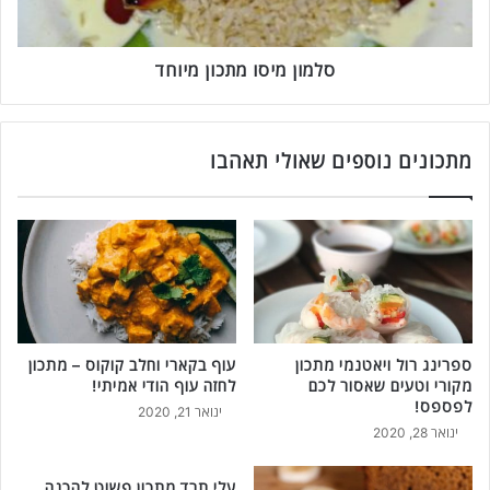
ס
ו
מ
סלמון מיסו מתכון מיוחד
ת
כ
ו
מתכונים נוספים שאולי תאהבו
ן
מ
י
ו
ח
ד
ספרינג רול ויאטנמי מתכון
עוף בקארי וחלב קוקוס – מתכון
מקורי וטעים שאסור לכם
לחזה עוף הודי אמיתי!
לפספס!
ינואר 21, 2020
ינואר 28, 2020
עלי תרד מתכון פשוט להכנה