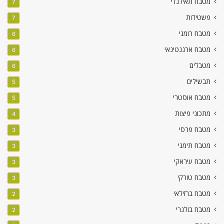
מטבח תאילנדי
7
פשטידות
7
מטבח רומני
6
מטבח ארגנטינאי
6
מטבלים
6
תבשילים
5
מטבח אוסטרי
5
מתכוני פיצות
4
מטבח פרסי
3
מטבח תימני
3
מטבח עיראקי
3
מטבח טורקי
3
מטבח ברזילאי
2
מטבח בולגרי
2