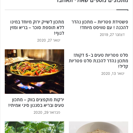
מתכונים נוספים שאולי תאהבו
א
ק
ל
ל
ה
ו
פשטידת פטריות – מתכון נהדר
מתכון לשייק ירוק מיוחד במינו
כ
ח
להכנה ! עם טוויסט מיוחד!
ללא תוספת סוכר – בריא ומזין
נ
ל
לגוף!
דצמבר 27, 2019
ת
ב
ינואר 27, 2020
ר
י
ו
ל
ט
סלט פטריות טעים ב-5 דקות!
ה
מתכון נהדר להכנת סלט פטריות
ב
כ
קליל!
ק
נ
ו
ינואר 13, 2020
ת
ס
מ
ק
ר
ו
ק
ס
ק
ירקות מוקפצים בווק – מתכון
א
טעים ובריא בסגנון סיני אמיתי!
י
ד
ש
פברואר 29, 2020
ו
ו
ם
א
!
י