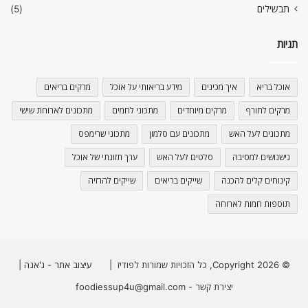
תבשילים
(5)
תגיות
אוכל בריא
איך מכינים
מידע בריאותי על אוכל
מרקים בריאים
מרקים לחורף
מרקים מיוחדים
מתכוני לחמים
מתכונים לארוחת שישי
מתכונים לעל האש
מתכונים עם סלמון
מתכוני שרימפס
נישנושים למסיבה
סלטים לעל האש
ערך תזונתי של אוכל
קינוחים קלים להכנה
שייקים בריאים
שייקים להרזיה
תוספות חמות לארוחה
© Copyright 2026, כל הזכויות שמורות לפודיז |
עיצוב אתר - ג'אנה
|
יצירת קשר - foodiessup4u@gmail.com