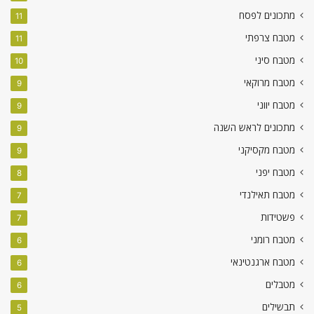
מתכונים לפסח
11
מטבח צרפתי
11
מטבח סיני
10
מטבח מרוקאי
9
מטבח יווני
9
מתכונים לראש השנה
9
מטבח מקסיקני
9
מטבח יפני
8
מטבח תאילנדי
7
פשטידות
7
מטבח רומני
6
מטבח ארגנטינאי
6
מטבלים
6
תבשילים
5