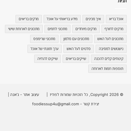
תגיות
אוכל בריא
איך מכינים
מידע בריאותי על אוכל
מרקים בריאים
מרקים לחורף
מרקים מיוחדים
מתכוני לחמים
מתכונים לארוחת שישי
מתכונים לעל האש
מתכונים עם סלמון
מתכוני שרימפס
נישנושים למסיבה
סלטים לעל האש
ערך תזונתי של אוכל
קינוחים קלים להכנה
שייקים בריאים
שייקים להרזיה
תוספות חמות לארוחה
© Copyright 2026, כל הזכויות שמורות לפודיז |
עיצוב אתר - ג'אנה
|
יצירת קשר - foodiessup4u@gmail.com
Instagram
YouTube
Facebook
X