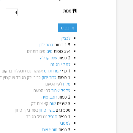
מנות
מרכיבים
לבצק
1.5
כוסות
קמח לבן
4\3
כוסות
מים
מים רותחים
2
כפות
שמן קנולה
למילוי הגיוזה
1
כף
קמח תירס
אפשר גם קונפלור במקום
1
כוסות
כרוב ירוק
כרוב ירק מגורד או קצוץ ד
מלח
לפי הטעם
פלפל שחור
לפי הטעם
2
כפות
רוטב סויה
3
שיניים
שום
קצוצות דק
500
גרם
בשר טחון
בשר בקר טחון
1
כפית
זנגביל
זנגביל מגורד
למטבל
3
כפות
חומץ אורז