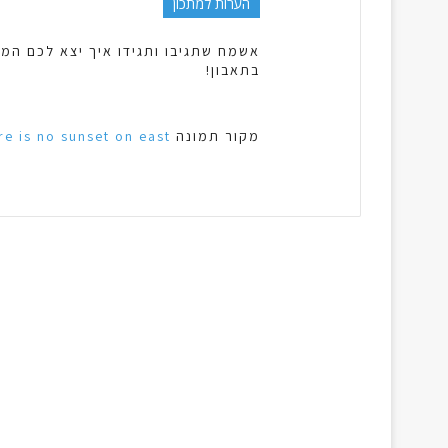
הערות למתכון
אשמח שתגיבו ותגידו איך יצא לכם המת
בתאבון!
מקור תמונה
re is no sunset on east ♡