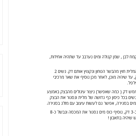
ח לבן , שמן קנולה ומים נערבב עד שתהיה אחידות,
בבלנדר ידני או חשמלי ניקח את כל מרכיבי המלית חוץ מהבשר הטחון ונקצוץ אותם דק. נשים 2
שמן שומשום ונטגן את הבשר כ-10 דק, עד שיהיה מוכן, לאחר מכן נוסיף את שאר מרכיבי
ש דק ( כמה שאפשר) ניצור עיגולים מהבצק באמצע
 נשים בכל כיסון כף גדושה של מלית ונסגור את הבצק
מים בסגירה, אפשר גם לעשות עיצוב עם מזלג בסגירה.
במחבת גדולה נטגן את כל הגיוזות המוכנות כ-3 דק, נוסיף כוס מים נסגור את המכסה ונבשל כ-8
 שיהיה בתאבון !