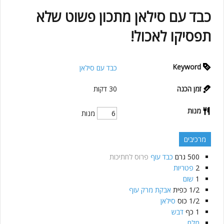
כבד עם סילאן מתכון פשוט שלא
תפסיקו לאכול!
Keyword
כבד עם סילאן
זמן הכנה
30
דקות
מנות
מנות
מרכיבים
500
גרם
כבד עוף
פרוס לחתיכות
2
פטריות
1
שום
1/2
כפית
אבקת מרק עוף
1/2
כוס
סילאן
1
כף
דבש
מלח