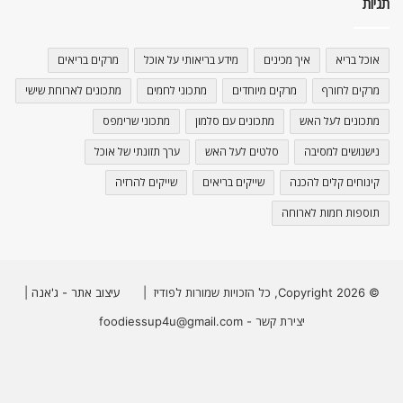
תגיות
אוכל בריא
איך מכינים
מידע בריאותי על אוכל
מרקים בריאים
מרקים לחורף
מרקים מיוחדים
מתכוני לחמים
מתכונים לארוחת שישי
מתכונים לעל האש
מתכונים עם סלמון
מתכוני שרימפס
נישנושים למסיבה
סלטים לעל האש
ערך תזונתי של אוכל
קינוחים קלים להכנה
שייקים בריאים
שייקים להרזיה
תוספות חמות לארוחה
© Copyright 2026, כל הזכויות שמורות לפודיז |
עיצוב אתר - ג'אנה
|
יצירת קשר - foodiessup4u@gmail.com
Instagram
YouTube
Facebook
X