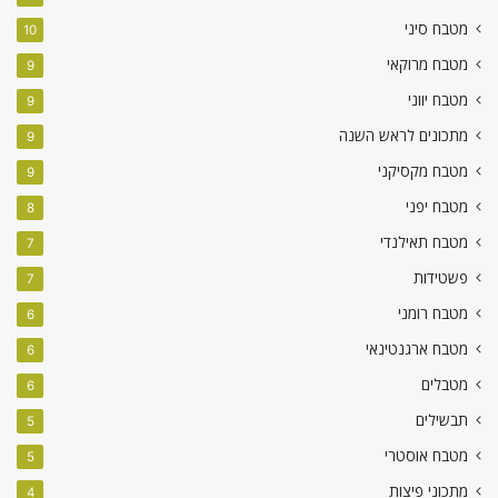
מטבח סיני
10
מטבח מרוקאי
9
מטבח יווני
9
מתכונים לראש השנה
9
מטבח מקסיקני
9
מטבח יפני
8
מטבח תאילנדי
7
פשטידות
7
מטבח רומני
6
מטבח ארגנטינאי
6
מטבלים
6
תבשילים
5
מטבח אוסטרי
5
מתכוני פיצות
4