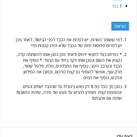
1
בצל
הוראות
למי ששומר כשרות, יש לצלות את הכבד לפני הבישול, לאחר מכן
יש לפרוס פרוסות יפות של הכבד שלא יהיהו קטנות מדי
* נפרוש בצל לחצאי ירחים ולאחר מכן נטגן אותו להשחמה קלה,
נקצוץ את השום ונטגן אותו דקה ביחד עם הבצל. * נוסיף את
הכבד ונערבב היטב, נוסיף את התבלינים, מלח, פלפל שחור,
מרק עוף, אפשר להוסיף גם קצת כורכום, וכמובן את הסילאן
והדבש, נוסיף את המים .
נטגן סך הכל כ8-9 דק באש בינונית עד שהכבד ישחים והמים
יצטמצמו קצת. מומלץ להגיש על מצע של פירה, שיהיה בתאבון!!
שתפו אם אהבתם!
קצת עלי