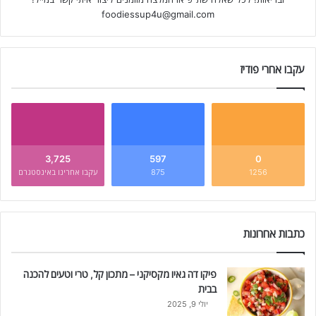
foodiessup4u@gmail.com
עקבו אחרי פודיז
3,725
597
0
1256
875
עקבו אחרינו באינסטגרם
כתבות אחרונות
פיקו דה גאיו מקסיקני – מתכון קל, טרי וטעים להכנה
בבית
יולי 9, 2025