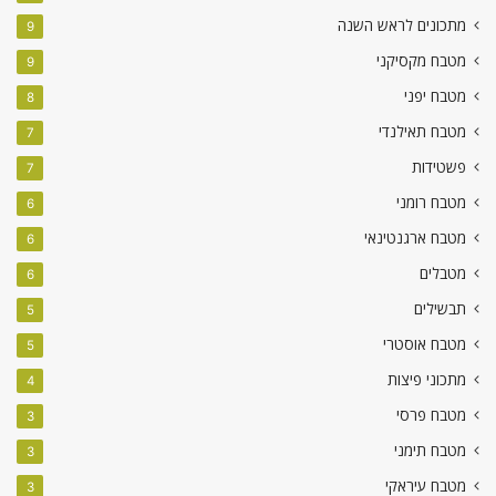
מתכונים לראש השנה
9
מטבח מקסיקני
9
מטבח יפני
8
מטבח תאילנדי
7
פשטידות
7
מטבח רומני
6
מטבח ארגנטינאי
6
מטבלים
6
תבשילים
5
מטבח אוסטרי
5
מתכוני פיצות
4
מטבח פרסי
3
מטבח תימני
3
מטבח עיראקי
3