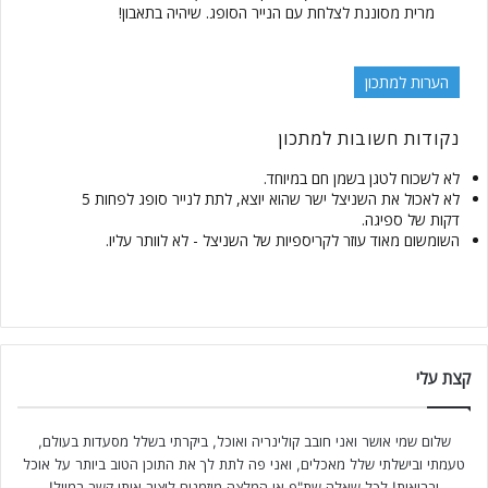
מרית מסוננת לצלחת עם הנייר הסופג. שיהיה בתאבון!
הערות למתכון
נקודות חשובות למתכון
לא לשכוח לטגן בשמן חם במיוחד.
לא לאכול את השניצל ישר שהוא יוצא, לתת לנייר סופג לפחות 5
דקות של ספיגה.
השומשום מאוד עוזר לקריספיות של השניצל - לא לוותר עליו.
קצת עלי
שלום שמי אושר ואני חובב קולינריה ואוכל, ביקרתי בשלל מסעדות בעולם,
טעמתי ובישלתי שלל מאכלים, ואני פה לתת לך את התוכן הטוב ביותר על אוכל
ובריאות! לכל שאלה שת"פ או המלצה מוזמנים ליצור איתי קשר במייל!