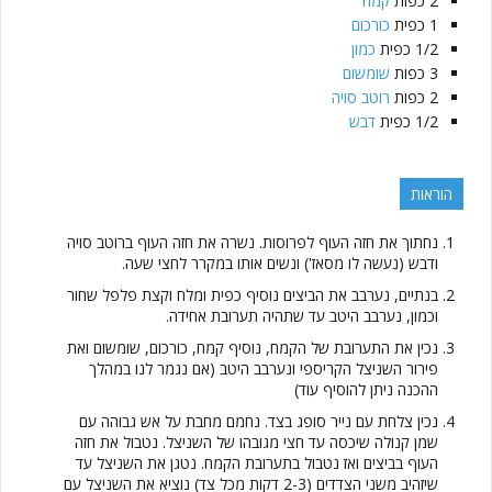
2
כפות
קמח
1
כפית
כורכום
1/2
כפית
כמון
3
כפות
שומשום
2
כפות
רוטב סויה
1/2
כפית
דבש
הוראות
נחתוך את חזה העוף לפרוסות. נשרה את חזה העוף ברוטב סויה
ודבש (נעשה לו מסאז') ונשים אותו במקרר לחצי שעה.
בנתיים, נערבב את הביצים נוסיף כפית ומלח וקצת פלפל שחור
וכמון, נערבב היטב עד שתהיה תערובת אחידה.
נכין את התערובת של הקמח, נוסיף קמח, כורכום, שומשום ואת
פירור השניצל הקריספי ונערבב היטב (אם נגמר לנו במהלך
ההכנה ניתן להוסיף עוד)
נכין צלחת עם נייר סופג בצד. נחמם מחבת על אש גבוהה עם
שמן קנולה שיכסה עד חצי מגובהו של השניצל. נטבול את חזה
העוף בביצים ואז נטבול בתערובת הקמח. נטגן את השניצל עד
שיזהיב משני הצדדים (2-3 דקות מכל צד) נוציא את השניצל עם