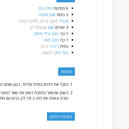
6
חתיכות
פילה בס
3
כפות
שמן חמניה
זנגביל
מקוף וגרוס, חתיכה קטנה
3
שיניים
שום
קצוצות דק
1
כף
רוטב צ'ילי מתוק
1
כף
רוטב סויה
כפית
ג'ינג'ר
גרוס
בצל ירוק
לקישוט
הוראות
נתבל את הדגים במלח ופלפל, נטגן אותם עם שמן החמנייה כ-3 ד
בשמן שנשאר במחבת נשים את שאר המצרכים, שו
טורבו ונאפה את הדג כ-10 דק. נגיש עם חתיכות של בצל ירוק למעלה ולימון. שיהיה בתאבון!
הערות למתכון