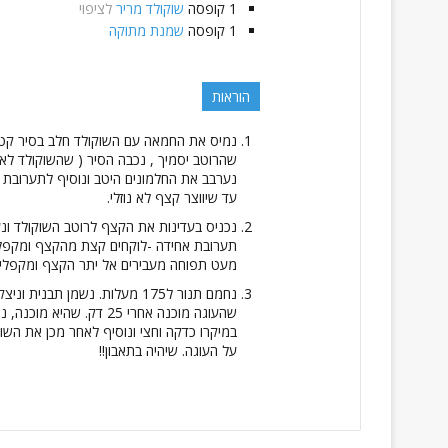
1
קופסה
שוקולד מריר
לציפוי
1
קופסה
שמנת מתוקה
הוראות
נמיס את החמאה עם השוקולד חלב בסיר קטן 
שהרוטב יסמיך , נכבה הסיר ( שהשוקולד לא י
נערבב את החלמונים היטב ונוסיף לתערובת ה
עד שיווצר קצף לא נוזלי.
נכניס בעדינות את הקצף לרוטב השוקולד ונע
תערובת אחידה -לוקחים קצת מהקצף ומקפלי
מעט תפוחה מעבירים אל יתר הקצף ומקפלים 
נחמם תנור ל175 מעלות. נשמן ת
שהעוגה מוכנה אחרי 25 דק.
במיקרו כדקה וחצי ונוסיף לאחר מכן את השוק
על העוגה. שיהיה בתאבון!!