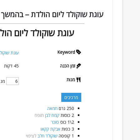
עוגת שוקולד ליום הולדת – בהמשך 
עוגת שוקולד ליום הו
Keyword
עוגת שוקולד
זמן הכנה
45
דקות
מנות
מנו
מרכיבים
250
גרם
חמאה
2
כוסות
קמח לבן
תופח
2\1
כוס
סוכר
3
כפות
אבקת קקאו
1
קופסה
שוקולד חלב
לציפוי