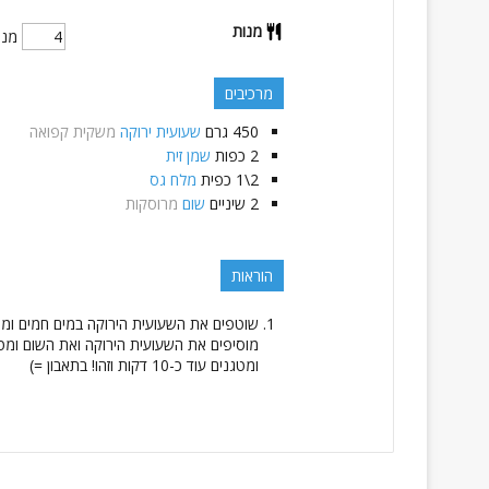
מנות
מנו
מרכיבים
450
גרם
שעועית ירוקה
משקית קפואה
2
כפות
שמן זית
2\1
כפית
מלח גס
2
שיניים
שום
מרוסקות
הוראות
שוטפים את השעועית הירוקה במים חמים ומי
ומטגנים עוד כ-10 דקות וזהו! בתאבון =)