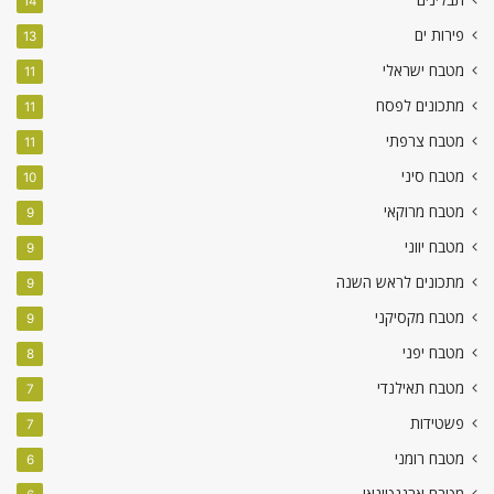
14
פירות ים
13
מטבח ישראלי
11
מתכונים לפסח
11
מטבח צרפתי
11
מטבח סיני
10
מטבח מרוקאי
9
מטבח יווני
9
מתכונים לראש השנה
9
מטבח מקסיקני
9
מטבח יפני
8
מטבח תאילנדי
7
פשטידות
7
מטבח רומני
6
מטבח ארגנטינאי