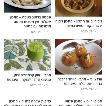
ת
כ
פ
ו
ל
ן
פסטה ברוטב בטטה – מתכון
פ
פ
לוביה יבשה מתכון – מתכון לוביה
שמלמד אין מכינים פסטה
ל
ש
יבשה מקורי וטעים במיוחד!
מושלמת עם בטטה!
ח
ו
ינואר 28, 2020
ינואר 28, 2020
ל
ט
ב
ו
י
מ
!
ע
ו
ל
ה
ש
כ
מתכון שייק קרמבולה ירוק,
ל
ארנצ'יני – מתכון מיוחד להכנת
טבעוני ונהדר לבוקר – היכנסו!
א
כדורי ריזוטו בלתי נשכחים!
ינואר 28, 2020
ח
ינואר 29, 2020
ד
י
סטיקי רייס – מתכון פשוט
כרובית שלמה בתנור – מתכון
כ
להכנת אורז תאילנדי שמתאים
מנצח להכנת כרובית בתנור שלא