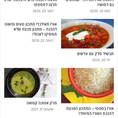
ו
גם לסושי!
תרצו לפספס!
ל
ינואר 19, 2020
ינואר 23, 2020
ל
ה
כ
אורז תאילנדי מתכון טעים ופשוט
י
להכנה – מתכון מנצח שלא
תפסיקו לאכול!
ן
!
דצמבר 22, 2019
תבשיל סלק עם עדשים
יולי 30, 2022
מרק אפונה קפואה
אורז בסמטי – המתכון המנצח
אוקטובר 9, 2021
להכנת האורז המיוחד!