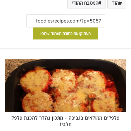
הוד
המטבח ההודי
העתיקו את כתובת העמוד ושתפו
פ
ל
פ
ל
י
ם
מ
מ
ו
ל
פלפלים ממולאים בגבינה - מתכון נהדר להכנת פלפל
א
חלבי!
י