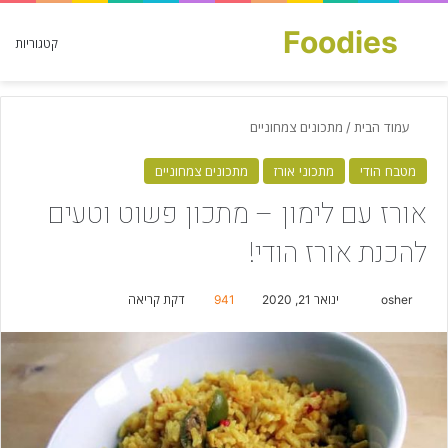
Foodies
חפש עבור
קטגוריות
עמוד הבית
/
מתכונים צמחוניים
מטבח הודי
מתכוני אורז
מתכונים צמחוניים
אורז עם לימון – מתכון פשוט וטעים
להכנת אורז הודי!
osher
S
ינואר 21, 2020
941
דקת קריאה
e
n
d
a
n
e