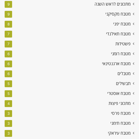
מתכונים לראש השנה
9
מטבח מקסיקני
9
מטבח יפני
8
מטבח תאילנדי
7
פשטידות
7
מטבח רומני
6
מטבח ארגנטינאי
6
מטבלים
6
תבשילים
5
מטבח אוסטרי
5
מתכוני פיצות
4
מטבח פרסי
3
מטבח תימני
3
מטבח עיראקי
3