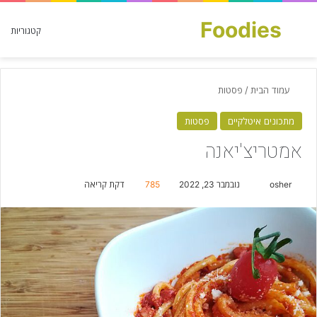
Foodies
חפש עבור
קטגוריות
עמוד הבית
/
פסטות
מתכונים איטלקיים
פסטות
אמטריצ'יאנה
osher
S
נובמבר 23, 2022
785
דקת קריאה
e
n
d
a
n
e
m