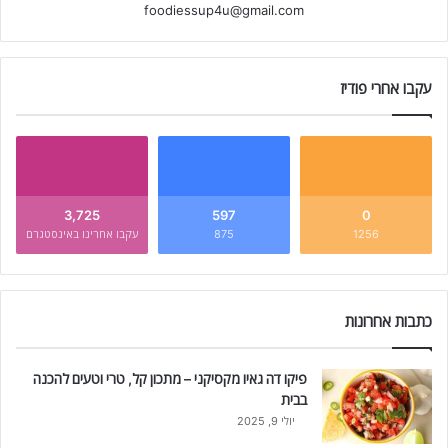
foodiessup4u@gmail.com
עקבו אחרי פודיז
3,725
597
0
1256
875
עקבו אחרינו באינסטגרם
כתבות אחרונות
פיקו דה גאיו מקסיקני – מתכון קל, טרי וטעים להכנה
בבית
יולי 9, 2025