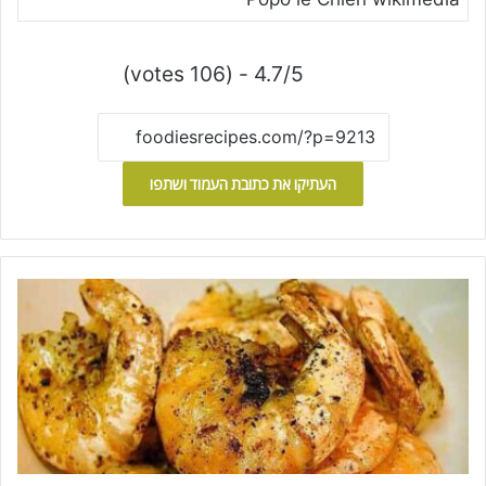
4.7/5 - (106 votes)
העתיקו את כתובת העמוד ושתפו
ש
ר
י
מ
פ
ס
ע
ל
ה