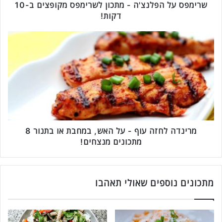
פ
שרימפס על הפלנצ'ה - מתכון לשרימפס מקופצים ב-10
ל
דקות!
נ
צ
מ
'
ר
ה
י
-
נ
מ
ד
ת
ה
כ
ל
ו
ח
ן
ז
ל
ה
מרינדה לחזה עוף - על האש, במחבת או בתנור 8
ש
ע
מתכונים מנצחים!
ר
ו
י
ף
מ
-
פ
ע
מתכונים נוספים שאולי תאהבו
ס
ל
מ
ה
ק
א