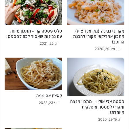
ו
ש
פ
,
צ
ב
י
מ
ם
ח
ב
מקרוני גבינה (מק אנד צ'יז)
סלט פסטה קר – מתכון מיוחד
ב
מתכון אמריקאי מקורי להכנת
עם גבינות שאסור לכם לפספס!
-
ת
הרוטב!
1
א
יוני 25, 2021
0
פברואר 29, 2020
ו
ד
ב
ק
ת
ו
נ
ת
ו
!
ר
8
מ
קאצ'ו אה פפה
ת
פסטה אלי אוליו – מתכון מנצח
יולי 23, 2022
כ
ומקורי לפסטה איטלקית
ו
מיוחדת!
נ
ינואר 29, 2020
י
ם