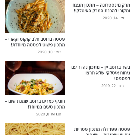
מרק מינסטרונה – מתכון מנצח
מ
ומקורי להכנת המרק האיטלקי!
נ
צ
ינואר 14, 2020
ח
י
ם
פסטה ברוטב חלב קוקוס וקארי –
!
מתכון פשוט לפסטה מיוחדת!
ינואר 10, 2020
בשר ברוטב יין – מתכון נהדר עם
ניחוח איטלקי שלא תרצו
לפספס!
דצמבר 22, 2019
חונקי כמרים ברוטב שמנת שום –
מתכון טעים במיוחד!
פברואר 8, 2020
פסטה פפרדלה מתכון פטריות
עם יין ושמן זית – שאסור