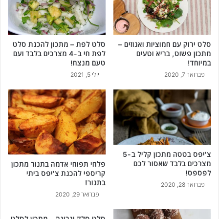
מ
ו
א
צ
פ
מ
י
ח
נ
סלט ירוק עם חמוציות ואגוזים –
סלט לפת – מתכון להכנת סלט
ו
מתכון פשוט, בריא וטעים
לפת חי ב-4 מצרכים בלבד ועם
ס
נ
במיוחד!
טעם מנצח!
ע
י
ם
פברואר 7, 2020
יולי 5, 2021
ל
ג
ה
ב
כ
י
נ
נ
ת
ה
מ
ו
ר
ז
ק
צ'יפס בטטה מתכון קליל ב-5
י
ק
מצרכים בלבד שאסור לכם
פלחי תפוחי אדמה בתנור מתכון
ת
י
לפספס!
קריספי להכנת צ'יפס ביתי
י
נ
בתנור!
פברואר 28, 2020
ם
ו
פברואר 29, 2020
!
א
ה
סלט סלק וגבינה – מתכון לסלט