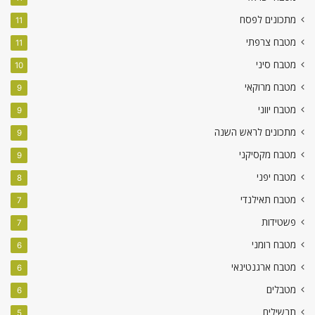
מתכונים לפסח
11
מטבח צרפתי
11
מטבח סיני
10
מטבח מרוקאי
9
מטבח יווני
9
מתכונים לראש השנה
9
מטבח מקסיקני
9
מטבח יפני
8
מטבח תאילנדי
7
פשטידות
7
מטבח רומני
6
מטבח ארגנטינאי
6
מטבלים
6
תבשילים
5