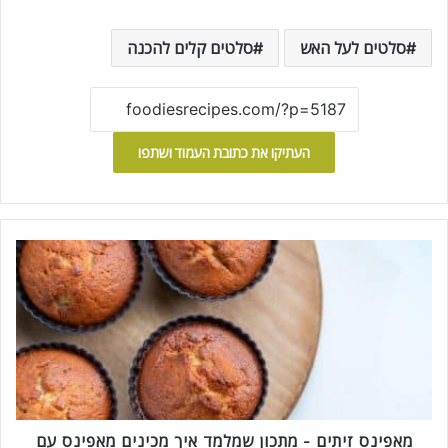
סלטים לעל האש
סלטים קלים להכנה
העתיקו את כתובת העמוד ושתפו
מ
א
פ
י
נ
ס
ז
י
ת
י
מאפינס זיתים - מתכון שמלמד איך מכינים מאפינס עם