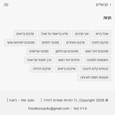
תבשילים
(5)
תגיות
אוכל בריא
איך מכינים
מידע בריאותי על אוכל
מרקים בריאים
מרקים לחורף
מרקים מיוחדים
מתכוני לחמים
מתכונים לארוחת שישי
מתכונים לעל האש
מתכונים עם סלמון
מתכוני שרימפס
נישנושים למסיבה
סלטים לעל האש
ערך תזונתי של אוכל
קינוחים קלים להכנה
שייקים בריאים
שייקים להרזיה
תוספות חמות לארוחה
© Copyright 2026, כל הזכויות שמורות לפודיז |
עיצוב אתר - ג'אנה
|
יצירת קשר - foodiessup4u@gmail.com