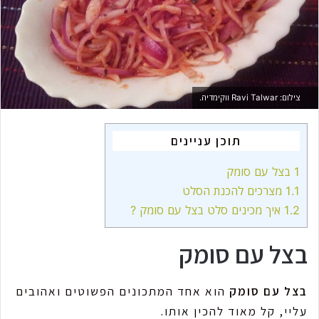
m
a
i
l
צילום: Ravi Talwar ווקימדיה.
תוכן עניינים
1
בצל עם סומק
1.1
מצרכים להכנת הסלט
1.2
איך מכינים סלט בצל עם סומק ?
בצל עם סומק
בצל עם סומק
הוא אחד המתכונים הפשוטים ואהובים
עליי, קל מאוד להכין אותו.