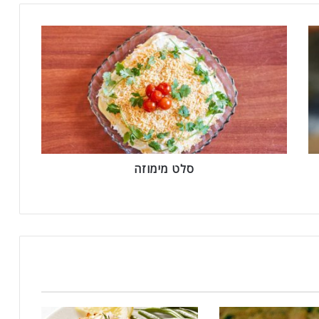
ס
ל
ט
מ
י
מ
ו
ז
ה
סלט מימוזה