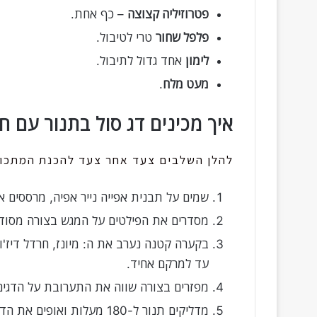
פטרוזיליה קצוצה
– כף אחת.
פלפל שחור
טרי לטיבול.
לימון
אחד גדול לתיבול.
מעט מלח
.
איך מכינים דג סול בתנור עם ח
להלן השלבים צעד אחר צעד להכנת המתכון
שמים על תבנית אפייה נייר אפיה, מרססים או
מסדרים את הפילטים על המגש בצורה מסודר
בקערה קטנה נערב את ה: מיונז, חרדל דיז'ו
עד למרקם אחיד.
מפזרים בצורה שווה את התערובת על הדגי
מדליקים תנור ל-180 מעלות ואופים את הדג מכוסה בנייר כסף כ-25-30 דקות.