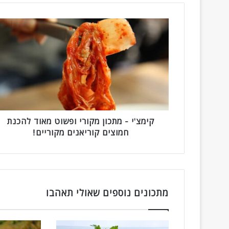
ק
י
מ
צ
'
י
-
מ
ת
כ
קימצ'י - מתכון מקורי ופשוט מאוד להכנת
ו
חמוצים קוריאנים מקוריים!
ן
מ
ק
ו
ר
מתכונים נוספים שאולי תאהבו
י
ו
פ
ש