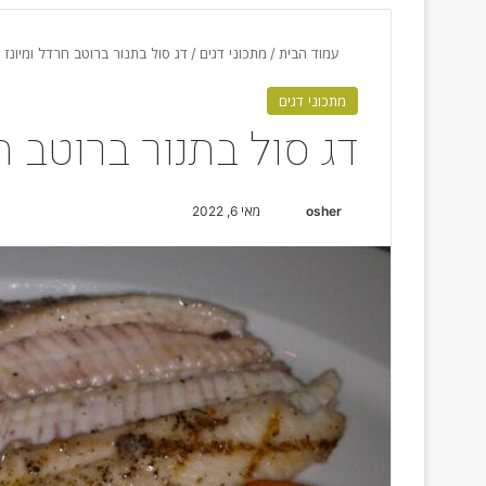
עמוד הבית
/
מתכוני דגים
/
דג סול בתנור ברוטב חרדל ומיונז
מתכוני דגים
דג סול בתנור ברוטב חר
osher
S
מאי 6, 2022
e
n
d
a
n
e
m
a
i
l