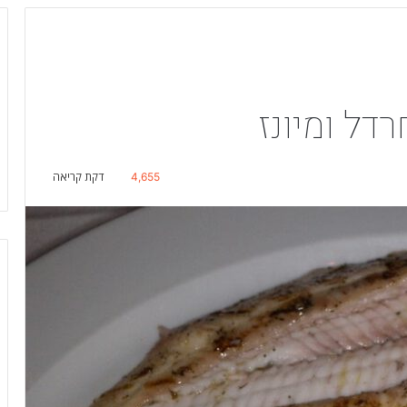
דל ומיונז
4,655
דקת קריאה