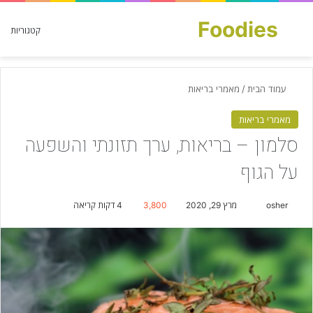
Foodies
חפש עבור
קטגוריות
עמוד הבית
/
מאמרי בריאות
מאמרי בריאות
סלמון – בריאות, ערך תזונתי והשפעה
על הגוף
osher
S
מרץ 29, 2020
3,800
4 דקות קריאה
e
n
d
a
n
e