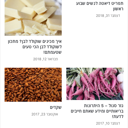
תפריט דיאטה לנשים שבוע
ה
ראשון
כ
דצמבר 31, 2018
י
ט
ע
י
איך מכינים שוקולד לבן? מתכון
ם
לשוקולד לבן הכי טעים
ש
שטעמתם!
פ
פברואר 12, 2018
ש
ו
ט
מ
ת
א
י
ם
גזר סגול – 5 היתרונות
שקדים
ל
בריאותיים ומידע שאתם חייבים
ה
אוקטובר 23, 2017
לדעת!
כ
דצמבר 10, 2017
ל