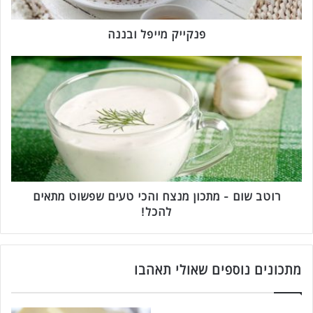
י
י
פ
פנקייק מייפל ובננה
ל
ו
ר
ב
ו
נ
ט
נ
ב
ה
ש
ו
ם
-
מ
ת
רוטב שום - מתכון מנצח והכי טעים שפשוט מתאים
כ
להכל!
ו
ן
מ
נ
מתכונים נוספים שאולי תאהבו
צ
ח
ו