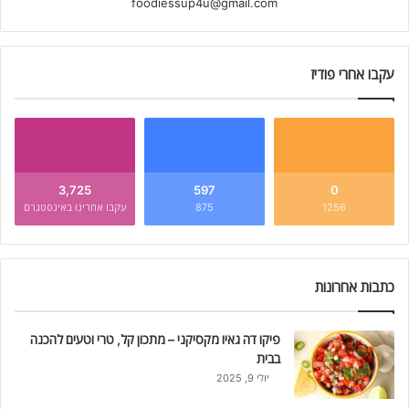
foodiessup4u@gmail.com
עקבו אחרי פודיז
3,725
597
0
1256
875
עקבו אחרינו באינסטגרם
כתבות אחרונות
פיקו דה גאיו מקסיקני – מתכון קל, טרי וטעים להכנה
בבית
יולי 9, 2025