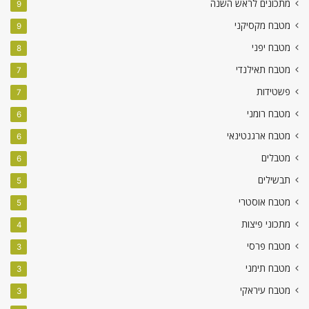
מתכונים לראש השנה
9
מטבח מקסיקני
9
מטבח יפני
8
מטבח תאילנדי
7
פשטידות
7
מטבח רומני
6
מטבח ארגנטינאי
6
מטבלים
6
תבשילים
5
מטבח אוסטרי
5
מתכוני פיצות
4
מטבח פרסי
3
מטבח תימני
3
מטבח עיראקי
3