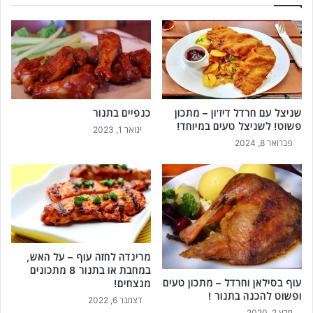
ה
ן
ש
ל
נ
ק
י
צ
צ
י
ל
צ
ט
ו
ו
שניצל עם חרדל דיז'ון – מתכון
כנפיים בתנור
ת
פשוט! לשניצל טעים במיוחד!
נ
ס
ינואר 1, 2023
ה
ל
פברואר 8, 2024
ט
מ
ע
ו
י
ן
ם
מ
!
ע
ו
ל
מרינדה לחזה עוף – על האש,
ו
במחבת או בתנור 8 מתכונים
ת
עוף בסילאן וחרדל – מתכון טעים
מנצחים!
ב
ופשוט להכנה בתנור !
דצמבר 6, 2022
-
מרץ 2, 2020