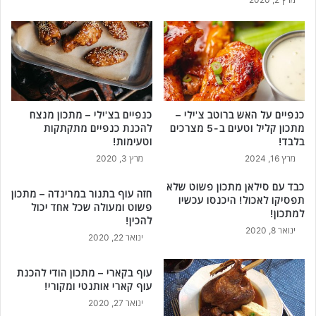
1
5
ד
ק
ו
ת
ה
כ
כנפיים על האש ברוטב צ'ילי –
כנפיים בצ'ילי – מתכון מנצח
נ
מתכון קליל וטעים ב-5 מצרכים
להכנת כנפיים מתקתקות
ה
בלבד!
וטעימות!
ב
מרץ 16, 2024
מרץ 3, 2020
ל
ב
כבד עם סילאן מתכון פשוט שלא
חזה עוף בתנור במרינדה – מתכון
ד
תפסיקו לאכול! היכנסו עכשיו
פשוט ומעולה שכל אחד יכול
למתכון!
!
להכין!
ינואר 8, 2020
ינואר 22, 2020
עוף בקארי – מתכון הודי להכנת
עוף קארי אותנטי ומקורי!
ינואר 27, 2020