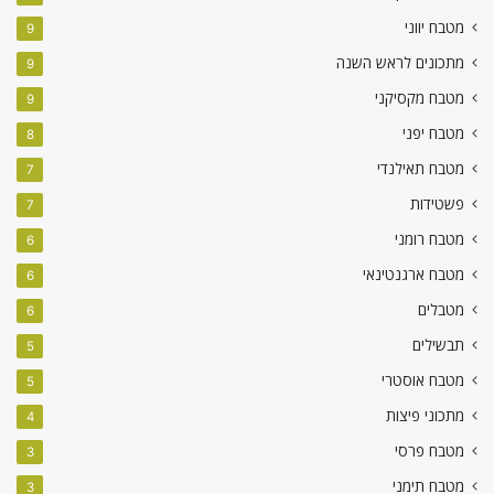
מטבח יווני
9
מתכונים לראש השנה
9
מטבח מקסיקני
9
מטבח יפני
8
מטבח תאילנדי
7
פשטידות
7
מטבח רומני
6
מטבח ארגנטינאי
6
מטבלים
6
תבשילים
5
מטבח אוסטרי
5
מתכוני פיצות
4
מטבח פרסי
3
מטבח תימני
3