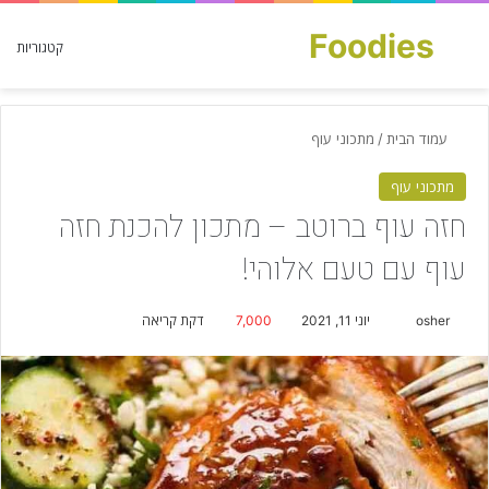
Foodies
חפש עבור
קטגוריות
עמוד הבית
/
מתכוני עוף
מתכוני עוף
חזה עוף ברוטב – מתכון להכנת חזה
עוף עם טעם אלוהי!
osher
S
יוני 11, 2021
7,000
דקת קריאה
e
n
d
a
n
e