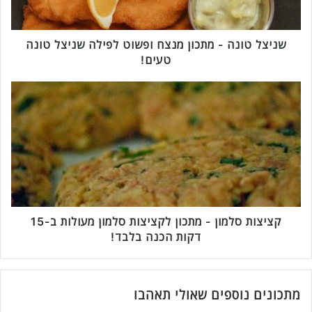
נ
ה
-
שניצל טונה - מתכון מנצח ופשוט לפילה שניצל טונה
מ
טעים!
ת
כ
ק
ו
צ
ן
י
מ
צ
נ
ו
צ
ת
ח
ס
ו
ל
פ
מ
ש
ו
קציצות סלמון - מתכון לקציצות סלמון מעולות ב-15
ו
ן
דקות הכנה בלבד!
ט
-
ל
מ
פ
ת
י
כ
מתכונים נוספים שאולי תאהבו
ל
ו