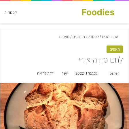
Foodies
חפש עבור
קטגוריות
עמוד הבית
/
קטגוריות מתכונים
/
מאפים
מאפים
לחם סודה אירי
osher
S
נובמבר 1, 2022
197
דקת קריאה
e
n
d
a
n
e
m
a