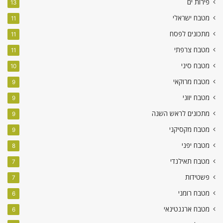
פירות ים
13
מטבח ישראלי
11
מתכונים לפסח
11
מטבח צרפתי
11
מטבח סיני
10
מטבח מרוקאי
9
מטבח יווני
9
מתכונים לראש השנה
9
מטבח מקסיקני
9
מטבח יפני
8
מטבח תאילנדי
7
פשטידות
7
מטבח רומני
6
מטבח ארגנטינאי
6