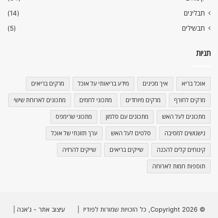
תבלינים
(14)
תבשילים
(5)
תגיות
אוכל בריא
איך מכינים
מידע בריאותי על אוכל
מרקים בריאים
מרקים לחורף
מרקים מיוחדים
מתכוני לחמים
מתכונים לארוחת שישי
מתכונים לעל האש
מתכונים עם סלמון
מתכוני שרימפס
נישנושים למסיבה
סלטים לעל האש
ערך תזונתי של אוכל
קינוחים קלים להכנה
שייקים בריאים
שייקים להרזיה
תוספות חמות לארוחה
© Copyright 2026, כל הזכויות שמורות לפודיז |
עיצוב אתר - ג'אנה
|