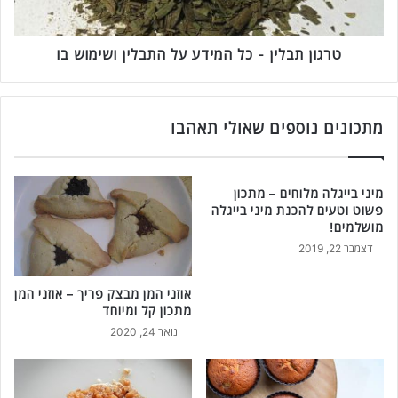
ע
ל
י
י
ם
ן
טרגון תבלין - כל המידע על התבלין ושימוש בו
ו
-
פ
כ
ש
ל
ו
מתכונים נוספים שאולי תאהבו
ה
ט
מ
ל
י
ה
ד
מיני בייגלה מלוחים – מתכון
כ
ע
פשוט וטעים להכנת מיני בייגלה
נ
ע
מושלמים!
ה
ל
דצמבר 22, 2019
ש
ה
כ
ת
אוזני המן מבצק פריך – אוזני המן
ד
ב
מתכון קל ומיוחד
א
ל
י
ינואר 24, 2020
י
ל
ן
ה
ו
כ
ש