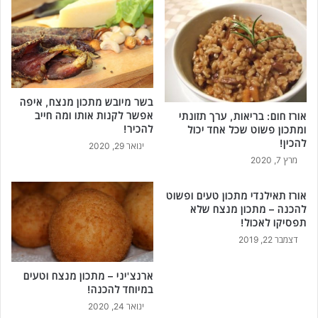
כ
ס
י
ו
ר
ר
ל
כ
ם
ל
בשר מיובש מתכון מנצח, איפה
פ
אפשר לקנות אותו ומה חייב
אורז חום: בריאות, ערך תזונתי
ס
להכיר!
ומתכון פשוט שכל אחד יכול
פ
להכין!
ינואר 29, 2020
ס
מרץ 7, 2020
!
אורז תאילנדי מתכון טעים ופשוט
להכנה – מתכון מנצח שלא
תפסיקו לאכול!
דצמבר 22, 2019
ארנצ'יני – מתכון מנצח וטעים
במיוחד להכנה!
ינואר 24, 2020