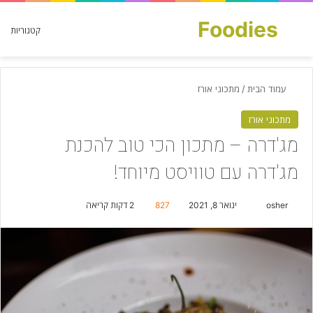
Foodies
חפש עבור
קטגוריות
עמוד הבית
/
מתכוני אורז
מתכוני אורז
מג'דרה – מתכון הכי טוב להכנת
מג'דרה עם טוויסט מיוחד!
osher
S
ינואר 8, 2021
827
2 דקות קריאה
e
n
d
a
n
e