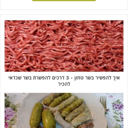
א
י
ך
ל
ה
פ
ש
י
ר
ב
איך להפשיר בשר טחון - 3 דרכים להפשרת בשר שכדאי
ש
להכיר
ר
ט
כ
ח
ר
ו
ו
ן
ב
-
מ
3
מ