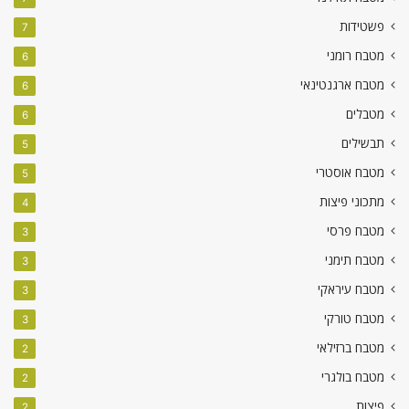
פשטידות
7
מטבח רומני
6
מטבח ארגנטינאי
6
מטבלים
6
תבשילים
5
מטבח אוסטרי
5
מתכוני פיצות
4
מטבח פרסי
3
מטבח תימני
3
מטבח עיראקי
3
מטבח טורקי
3
מטבח ברזילאי
2
מטבח בולגרי
2
פיצות
2