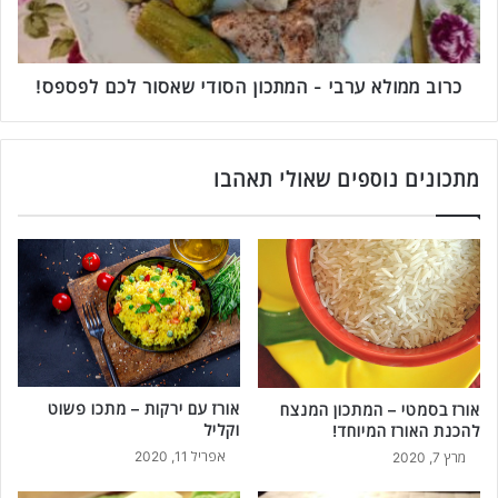
ד
ו
ר
ל
כ
א
י
ע
כרוב ממולא ערבי - המתכון הסודי שאסור לכם לפספס!
ם
ר
ל
ב
ה
י
פ
מתכונים נוספים שאולי תאהבו
-
ש
ה
ר
מ
ת
ת
ב
כ
ש
ו
ר
ן
ש
ה
כ
ס
ד
ו
אורז עם ירקות – מתכו פשוט
אורז בסמטי – המתכון המנצח
א
ד
וקליל
להכנת האורז המיוחד!
י
י
ל
אפריל 11, 2020
מרץ 7, 2020
ש
ה
א